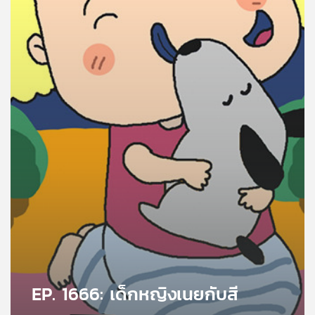
คุณ
เพลง
บทความ
ข่าว
และ
กิจกรรม
เกี่ยว
กับ
เรา
EP. 1666: เด็กหญิงเนยกับสี