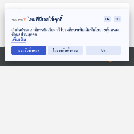
ตอนที่เกี่ยวข้อง
ไทยพีบีเอสใช้คุกกี้
EN
TH
ดาวน์โหลด Thai PBS Podcast Application
เว็บไซต์ของเรามีการจัดเก็บคุกกี้ โปรดศึกษาเพิ่มเติมที่นโยบายคุ้มครอง
ข้อมูลส่วนบุคคล
เพิ่มเติม
ยอมรับทั้งหมด
ไม่ยอมรับทั้งหมด
ปิด
Ⓒ 2020 องค์การกระจายเสียงและแพร่ภาพสาธารณะแห่งประเทศไทย
EP. 5: ล่องไพร เทวรูปชาว
หมูเด้งชอบกิน
อินคา
สื่อเสียงนิทาน : นิทานเด็กเล็ก
ห้องสมุดหลังไมค์