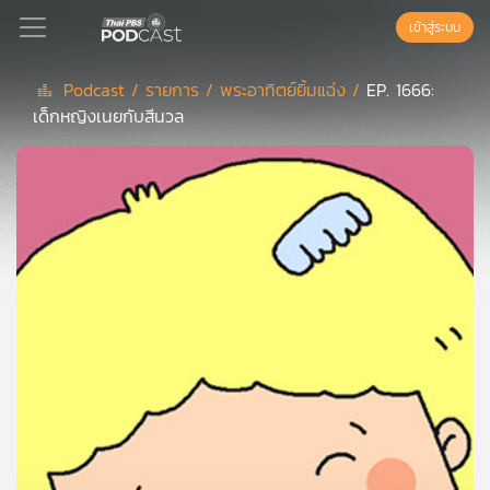
เข้าสู่ระบบ
Podcast /
รายการ /
พระอาทิตย์ยิ้มแฉ่ง /
EP. 1666:
เด็กหญิงเนยกับสีนวล
Podcast
เพล
ย์
ลิ
สต์
แนะนำ
เพล
ย์
ลิ
สต์
ของ