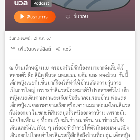
นวล
เครือ
ข่าย
ชื่นชอบ
ฟังรายการ
วิทยุ
ไทย
พี
วันที่เผยแพร่ : 21 ก.ค. 67
บี
เอส
เพิ่มในเพลย์ลิสต์
แชร์
ณ บ้านเด็กหญิงเนย ครอบครัวนี้รักน้องหมามากจึงเลี้ยงไว้
แผนที่
หลายตัว คือ สีนิล สีนวล มอมแมม แต้ม และ ทองม้วน วันนี้
วิทยุ
เด็กหญิงเนยตื่นขึ้นมาก็ร้องไห้ทำให้บ้านเกิดความวุ่นวาย
เครือ
เป็นการใหญ่ เพราะว่าสีนวลน้องหมาตัวโปรดหายตัวไป เด็ก
ข่าย
หญิงเนยเดินตามหาและเรียกชื่อสีนวลจนรอบบ้าน พ่อและ
เด็กหญิงเนยจะพยายามเรียกหรือเอาขนมมาล่อแค่ไหนสีนวล
ก็ไม่ออกมา ในขณะที่สีนวลมุดรั้วหนีออกจากบ้าน เพราะมัน
น้อยใจเพื่อน ๆ ที่ชอบเรียกมันว่า หมาอ้วน หมาช้าง มันจึง
เดินและวิ่งไปเรื่อย ๆ เพื่อออกำลังกายให้ตัวมันผอมลง แต่ยิ่ง
เดินออกไปไกลเท่าไหร่สีนวลก็รู้สึกคิดถึงบ้านที่อบอุ่น เด็กหญิง