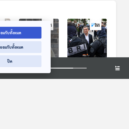
อมรับทั้งหมด
่ยอมรับทั้งหมด
ปิด
อ
จีนเตรียมปรับอายุ
ฝรั่งเศสคุมเข้มความ
น
เกษียณรับมือสังคม
ปลอดภัยทีมนักกีฬา
สูงอายุ
อิสราเอล หวั่นซ้ำรอย
หน้าต่างโลก
หน้าต่างโลก
"โอลิมปิก มิวนิก"