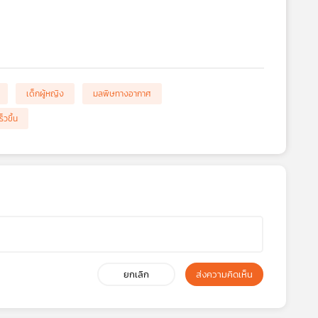
เด็กผู้หญิง
มลพิษทางอากาศ
็วขึ้น
ยกเลิก
ส่งความคิดเห็น