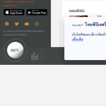
ดาวน์โหลด Thai PBS Podcast
Application
ตอนถัดไป
ไทยพีบีเอสใช
Ⓒ 2020 องค์การกระจายเสียงและแพร่ภาพ
เว็บไซต์ของเรามีการจัดเก็
สาธารณะแห่งประเทศไทย
เพิ่มเติม
นักเรียนญี่ปุ่นเข้าโรง
พยาบาลหลังกินมัน
ฝรั่งทอดกรอบรสเผ็ด
หน้าต่างโลก
ตอนที่เกี่ยวข้อง