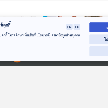
้คุกกี้
EN
TH
ย
บคุกกี้ โปรดศึกษาเพิ่มเติมที่นโยบายคุ้มครองข้อมูลส่วนบุคคล
ไม
วิจัยพบยาป้องกันการ
อัตราการฉีดวัคซีน
ถอดบทเรียน "เ
00:00:00
00:00:00
แข็งตัวของเลือดช่วย
ของเด็กทั่วโลก ต่ำ
เลียน สปีชีส์" ใ
ทำลายพิษงูเห่าได้
กว่าช่วงก่อนการ
สหรัฐฯ
หน้าต่างโลก
หน้าต่างโลก
หน้าต่างโลก
ระบาดของโควิด-19