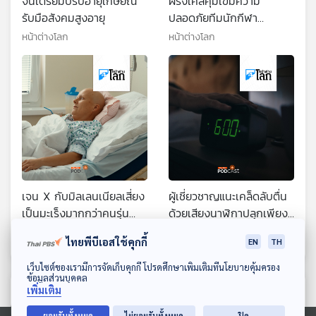
จีนเตรียมปรับอายุเกษียณ
ฝรั่งเศสคุมเข้มความ
รับมือสังคมสูงอายุ
ปลอดภัยทีมนักกีฬา
อิสราเอล หวั่นซ้ำรอย
หน้าต่างโลก
หน้าต่างโลก
"โอลิมปิก มิวนิก"
เจน X กับมิลเลนเนียลเสี่ยง
ผู้เชี่ยวชาญแนะเคล็ดลับตื่น
เป็นมะเร็งมากกว่าคนรุ่น
ด้วยเสียงนาฬิกาปลุกเพียง
ก่อน
ครั้งเดียว
หน้าต่างโลก
หน้าต่างโลก
ไทยพีบีเอสใช้คุกกี้
EN
TH
ดาวน์โหลด Thai PBS Podcast Application
เว็บไซต์ของเรามีการจัดเก็บคุกกี้ โปรดศึกษาเพิ่มเติมที่นโยบายคุ้มครอง
ข้อมูลส่วนบุคคล
ตอนที่เกี่ยวข้อง
เพิ่มเติม
ยอมรับทั้งหมด
ไม่ยอมรับทั้งหมด
ปิด