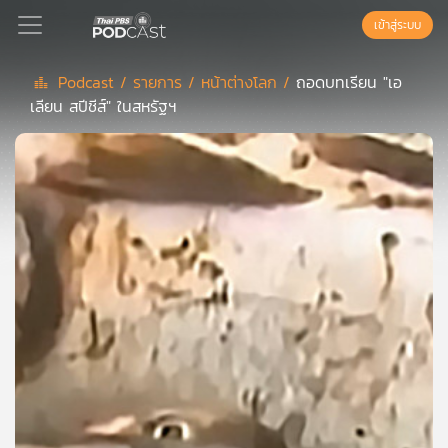
เข้าสู่ระบบ
Podcast /
รายการ /
หน้าต่างโลก /
ถอดบทเรียน "เอ
เลียน สปีชีส์" ในสหรัฐฯ
Podcast
เพล
ย์
ลิ
สต์
แนะนำ
เพล
ย์
ลิ
สต์
ของ