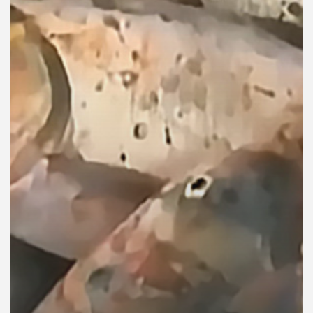
คุณ
เพลง
บทความ
ข่าว
และ
กิจกรรม
เกี่ยว
กับ
เรา