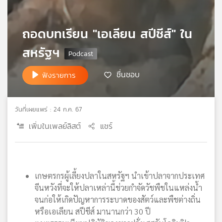
เครือ
ข่าย
ถอดบทเรียน "เอเลียน สปีชีส์" ใน
วิทยุ
ไทย
สหรัฐฯ
พี
บี
ชื่นชอบ
ฟังรายการ
เอส
วันที่เผยแพร่ : 24 ก.ค. 67
แผนที่
วิทยุ
เพิ่มในเพลย์ลิสต์
แชร์
เครือ
ข่าย
เกษตรกรผู้เลี้ยงปลาในสหรัฐฯ นำเข้าปลาจากประเทศ
จีนหวังที่จะให้ปลาเหล่านี้ช่วยกำจัดวัชพืชในแหล่งน้ำ
จนก่อให้เกิดปัญหาการระบาดของสัตว์และพืชต่างถิ่น
หรือเอเลียน สปีชีส์ มานานกว่า 30 ปี