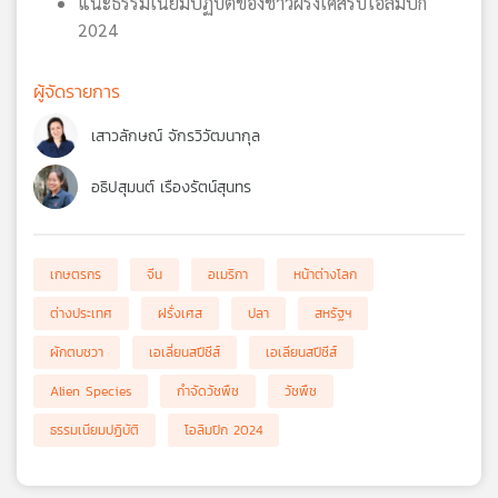
แนะธรรมเนียมปฏิบัติของชาวฝรั่งเศสรับโอลิมปิก
2024
ผู้จัดรายการ
เสาวลักษณ์ จักรวิวัฒนากุล
อธิปสุมนต์ เรืองรัตน์สุนทร
เกษตรกร
จีน
อเมริกา
หน้าต่างโลก
ต่างประเทศ
ฝรั่งเศส
ปลา
สหรัฐฯ
ผักตบชวา
เอเลี่ยนสปีชีส์
เอเลียนสปีชีส์
Alien Species
กำจัดวัชพืช
วัชพืช
ธรรมเนียมปฏิบัติ
โอลิมปิก 2024