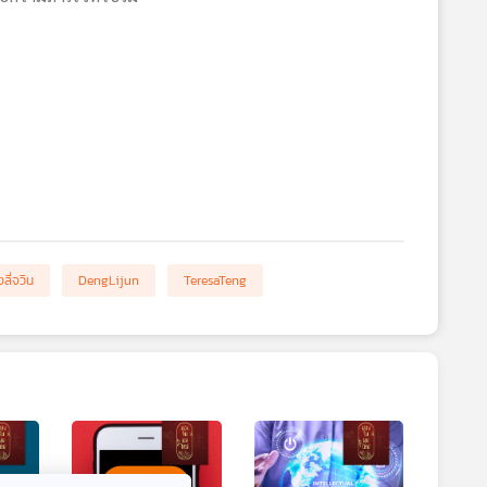
้งลี่จวิน
DengLijun
TeresaTeng