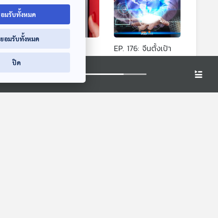
อมรับทั้งหมด
่ยอมรับทั้งหมด
การใช้
EP. 175: TEMU
EP. 176: จีนตั้งเป้า
 จมูก
อีคอมเมิร์ซจีนบุกไทย
เป็นมหาอำนาจด้าน
ปิด
้าง
สะเทือนตลาดค้าปลีก
สิทธิบัตรโลก
มองจีนมุมใหม่
มองจีนมุมใหม่
ออนไลน์
st
EP. 247: Healthy
EP. 215: จาก ชุนชิว