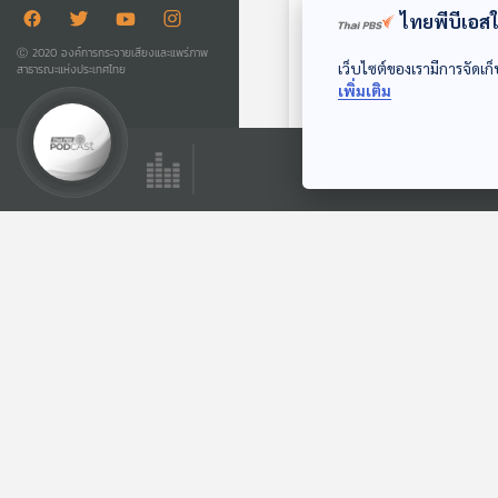
ไทยพีบีเอสใช
Ⓒ 2020 องค์การกระจายเสียงและแพร่ภาพ
เว็บไซต์ของเรามีการจัดเก็
สาธารณะแห่งประเทศไทย
เพิ่มเติม
EP. 171: โจว ฉุนเฟย
จากสาวโรงงานสู่มหา
เศรษฐีชาวจีนผู้นำ
มองจีนมุมใหม่
ด้านเลนส์ เทคโนโลยี
ตอนที่เกี่ยวข้อง
ผู้นำอินโดนีเซียผุด