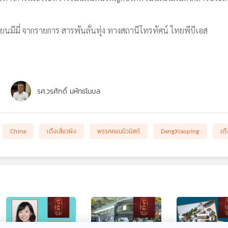
มีมี่ จากรายการ สารพันลั่นทุ่ง ทางสถานีโทรทัศน์ ไทยพีบีเอส
รศ.วรศักดิ์ มหัทธโนบล
China
เติ้งเสี่ยวผิง
พรรคคอมมิวนิสต์
DengXiaoping
เติ