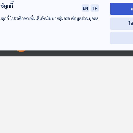
้คุกกี้
EN
TH
ย
บคุกกี้ โปรดศึกษาเพิ่มเติมที่นโยบายคุ้มครองข้อมูลส่วนบุคคล
ไม
EP. 172: หญิงเก่งจีน
EP. 173: ทุนจีนรุก
EP. 174: จีนกับ
ผู้นำแถวหน้าวงการ
ไทย รับมืออย่างไร
นวัตกรรม ตา หู
วิทยาศาสตร์และ
อัจฉริยะ เพื่อสร
มองจีนมุมใหม่
มองจีนมุมใหม่
มองจีนมุมใหม่
00:00:00
00:00:00
เทคโนโลยี
Smart Cities
EP. 246: สัมพันธ์
EP. 204: หมีแพนด้า
EP. 208: Amid