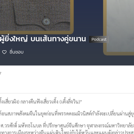
งผู้ยิ่งใหญ่ บนเส้นทางคู่ขนาน
ชื่นชอบ
7
งเสี่ยวผิง) กลางคืนฟังเสี่ยวเติ้ง (เติ้งลี่จวิน)"
้อนสภาพสังคมจีนในยุคก่อนที่พรรคคอมมิวนิสต์กำลังจะเปลี่ยนผ่านสู่ยุ
รศ.วรศักดิ์ มหัทธโนบล ที่ปรึกษาศูนย์จีนศึกษา จุฬาลงกรณ์มหาวิทยาลั
งมือทางการเมืองระหว่างจีนแผ่นดินใหญ่กับไต้หวันและแผนดังกล่าวประ