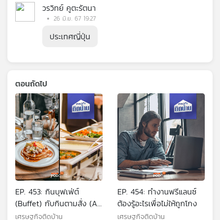
วรวิทย์ คูตะรัตนา
26 มิ.ย. 67 19:27
ประเทศญี่ปุ่น
ตอนถัดไป
EP. 453: กินบุฟเฟ่ต์
EP. 454: ทำงานฟรีแลนซ์
(Buffet) กับกินตามสั่ง (A
ต้องรู้อะไรเพื่อไม่ให้ถูกโกง
La Carte) กินแบบไหนคุ้ม
เศรษฐกิจติดบ้าน
เศรษฐกิจติดบ้าน