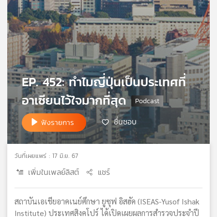
เครือ
ข่าย
วิทยุ
ไทย
พี
บี
เอส
EP. 452: ทำไมญี่ปุ่นเป็นประเทศที่
อาเซียนไว้ใจมากที่สุด
แผนที่
ชื่นชอบ
วิทยุ
ฟังรายการ
เครือ
ข่าย
วันที่เผยแพร่ : 17 มิ.ย. 67
เพิ่มในเพลย์ลิสต์
แชร์
สถาบันเอเชียอาคเนย์ศึกษา ยูซุฟ อิสฮัค (ISEAS-Yusof Ishak
Institute) ประเทศสิงคโปร์ ได้เปิดเผยผลการสำรวจประจำปี