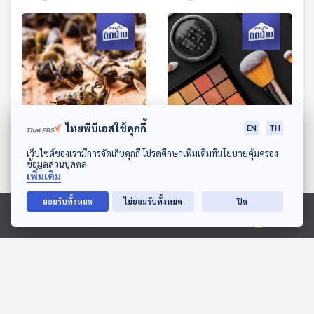
กว่ากัน
ไทยพีบีเอสใช้คุกกี้
EN
TH
ดาวน์โหลด Thai PBS Podcast Application
EP. 455: ผึ้งตาย หายนะ
EP. 456: เรื่องอะไรจำเป็น
เว็บไซต์ของเรามีการจัดเก็บคุกกี้ โปรดศึกษาเพิ่มเติมที่นโยบายคุ้มครอง
ข้อมูลส่วนบุคคล
ความมั่นคงด้านอาหารจาก
ต้องรู้ ก่อนเป็นเจ้าของ
เพิ่มเติม
ภาวะโลกเดือด
แบรนด์เครื่องสำอาง
เศรษฐกิจติดบ้าน
เศรษฐกิจติดบ้าน
ยอมรับทั้งหมด
ไม่ยอมรับทั้งหมด
ปิด
Ⓒ 2020 องค์การกระจายเสียงและแพร่ภาพสาธารณะแห่งประเทศไทย
ตอนที่เกี่ยวข้อง