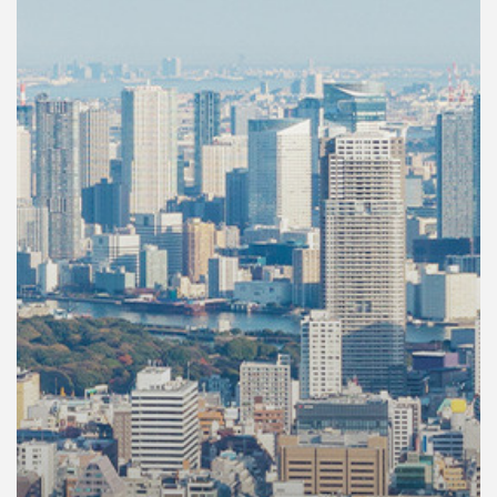
คุณ
เพลง
บทความ
ข่าว
และ
กิจกรรม
เกี่ยว
กับ
เรา