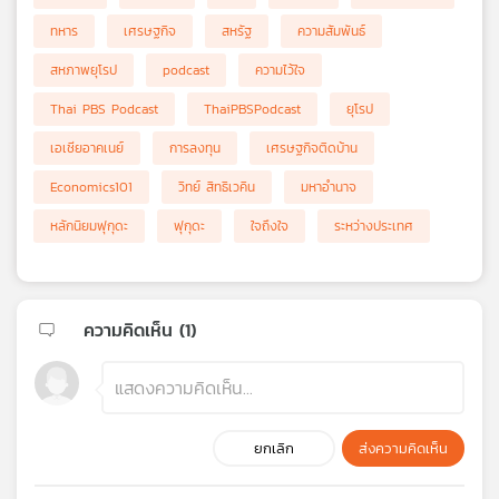
ทหาร
เศรษฐกิจ
สหรัฐ
ความสัมพันธ์
สหภาพยุโรป
podcast
ความไว้ใจ
Thai PBS Podcast
ThaiPBSPodcast
ยุโรป
เอเชียอาคเนย์
การลงทุน
เศรษฐกิจติดบ้าน
Economics101
วิทย์ สิทธิเวคิน
มหาอำนาจ
หลักนิยมฟุกุดะ
ฟุกุดะ
ใจถึงใจ
ระหว่างประเทศ
ความคิดเห็น (
1
)
ยกเลิก
ส่งความคิดเห็น