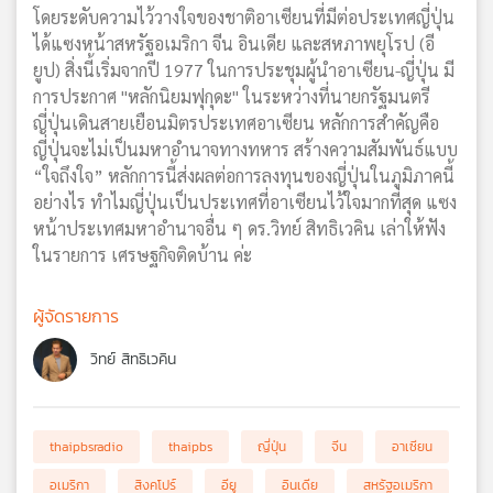
โดยระดับความไว้วางใจของชาติอาเซียนที่มีต่อประเทศญี่ปุ่น
ได้แซงหน้าสหรัฐอเมริกา จีน อินเดีย และสหภาพยุโรป (อี
ยูป) สิ่งนี้เริ่มจากปี 1977 ในการประชุมผู้นำอาเซียน-ญี่ปุ่น มี
การประกาศ "หลักนิยมฟุกุดะ" ในระหว่างที่นายกรัฐมนตรี
ญี่ปุ่นเดินสายเยือนมิตรประเทศอาเซียน หลักการสำคัญคือ
ญี่ปุ่นจะไม่เป็นมหาอำนาจทางทหาร สร้างความสัมพันธ์แบบ
“ใจถึงใจ” หลักการนี้ส่งผลต่อการลงทุนของญี่ปุ่นในภูมิภาคนี้
อย่างไร ทำไมญี่ปุ่นเป็นประเทศที่อาเซียนไว้ใจมากที่สุด แซง
หน้าประเทศมหาอำนาจอื่น ๆ ดร.วิทย์ สิทธิเวคิน เล่าให้ฟัง
ในรายการ เศรษฐกิจติดบ้าน ค่ะ
ผู้จัดรายการ
วิทย์ สิทธิเวคิน
thaipbsradio
thaipbs
ญี่ปุ่น
จีน
อาเซียน
อเมริกา
สิงคโปร์
อียู
อินเดีย
สหรัฐอเมริกา