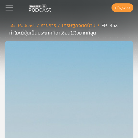
เข้าสู่ระบบ
Podcast /
รายการ /
เศรษฐกิจติดบ้าน /
EP. 452:
ทำไมญี่ปุ่นเป็นประเทศที่อาเซียนไว้ใจมากที่สุด
Podcast
เพล
ย์
ลิ
สต์
แนะนำ
เพล
ย์
ลิ
สต์
ของ