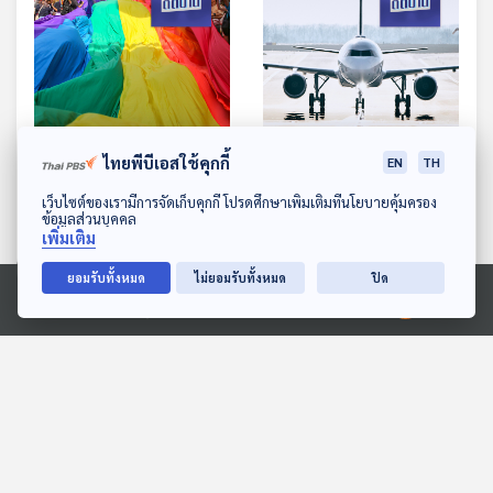
ไทยพีบีเอสใช้คุกกี้
EN
TH
EP. 457: โอกาสทางธุรกิจ
EP. 458: อุตสาหกรรมการ
ดาวน์โหลด Thai PBS Podcast Application
เว็บไซต์ของเรามีการจัดเก็บคุกกี้ โปรดศึกษาเพิ่มเติมที่นโยบายคุ้มครอง
PINK ECONOMY จากกลุ่ม
บินในสภาวะโลกร้อน
ข้อมูลส่วนบุคคล
เพิ่มเติม
LGBTQIAN+
เศรษฐกิจติดบ้าน
เศรษฐกิจติดบ้าน
ยอมรับทั้งหมด
ไม่ยอมรับทั้งหมด
ปิด
Ⓒ 2020 องค์การกระจายเสียงและแพร่ภาพสาธารณะแห่งประเทศไทย
ตอนที่เกี่ยวข้อง