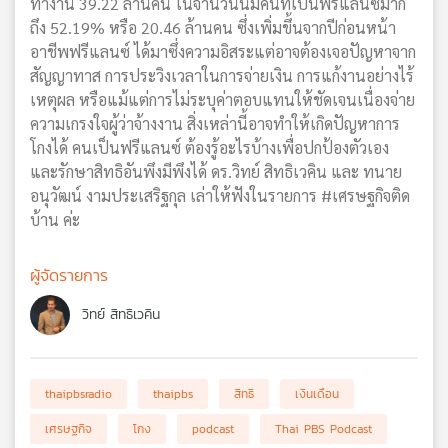
ทำงาน 39.22 ล้านคน ในจำนวนนี้มีคนที่เป็นฟรีแลนซ์มาก
ถึง 52.19% หรือ 20.46 ล้านคน ซึ่งเพิ่มขึ้นจากปีก่อนหน้า
อาชีพฟรีแลนซ์ ได้มาซึ่งความอิสระแต่อาจต้องเจอปัญหาจาก
สัญญาทาส การประวิงเวลาในการจ่ายเงิน การแก้งานอย่างไร้
เหตุผล หรือแม้แต่การไม่ระบุค่าตอบแทนให้ชัดเจนเนื่องจ่าย
ความเกรงใจผู้ว่าจ้างงาน สิ่งเหล่านี้อาจทำให้เกิดปัญหาการ
โกงได้ คนเป็นฟรีแลนซ์ ต้องรู้อะไรบ้างเพื่อปกป้องตัวเอง
และรักษาสิทธิอันพึงมีพึงได้ ดร.วิทย์ สิทธิเวคิน และ ทนาย
อนุวัฒน์ งามประเสริฐกุล เล่าให้ฟังในรายการ #เศรษฐกิจติด
บ้าน ค่ะ
ผู้จัดรายการ
วิทย์ สิทธิเวคิน
thaipbsradio
thaipbs
สิทธิ
เงินเดือน
เศรษฐกิจ
โกง
podcast
Thai PBS Podcast