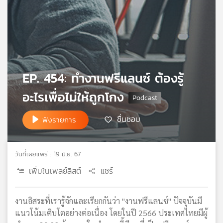
เครือ
ข่าย
วิทยุ
ไทย
พี
บี
EP. 454: ทำงานฟรีแลนซ์ ต้องรู้
เอส
อะไรเพื่อไม่ให้ถูกโกง
แผนที่
ชื่นชอบ
ฟังรายการ
วิทยุ
เครือ
ข่าย
วันที่เผยแพร่ : 19 มิ.ย. 67
เพิ่มในเพลย์ลิสต์
แชร์
งานอิสระที่เรารู้จักและเรียกกันว่า "งานฟรีแลนซ์" ปัจจุบันมี
แนวโน้มเติบโตอย่างต่อเนื่อง โดยในปี 2566 ประเทศไทยมีผู้