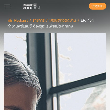
เข้าสู่ระบบ
Podcast /
รายการ /
เศรษฐกิจติดบ้าน /
EP. 454:
ทำงานฟรีแลนซ์ ต้องรู้อะไรเพื่อไม่ให้ถูกโกง
Podcast
เพล
ย์
ลิ
สต์
แนะนำ
เพล
ย์
ลิ
สต์
ของ