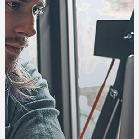
คุณ
เพลง
บทความ
ข่าว
และ
กิจกรรม
เกี่ยว
กับ
เรา