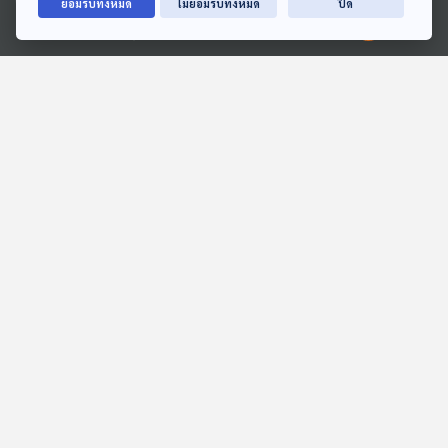
ยอมรับทั้งหมด
ไม่ยอมรับทั้งหมด
ปิด
Ⓒ 2020 องค์การกระจายเสียงและแพร่ภาพสาธารณะแห่งประเทศไทย
EP. 2011: ดินแดนตัวเบา
EP. 301: หนังสือโป๊ สื่อ
หวิว...ที่ไหนนะ
ลามก กับอาชญากรรมทาง
เพศ
พระอาทิตย์ยิ้มแฉ่ง
หลบมุมอ่าน