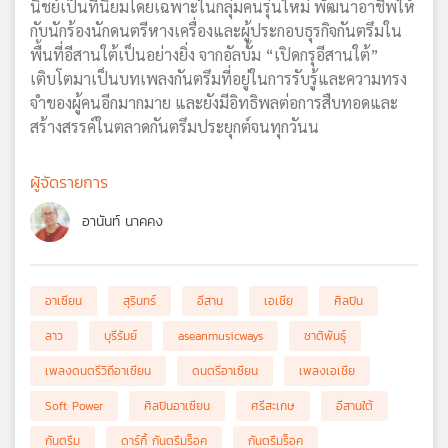
นิชย์เป็นที่นิยมโดยเฉพาะในกลุ่มคนรุ่นใหม่ พัฒนาอาชีพให้
กับนักร้องนักดนตรีหางเครื่องและผู้ประกอบธุรกิจกันตรึมใน
พื้นที่อีสานใต้เป็นอย่างยิ่ง จากอัลบั้ม “เปิดกรุอีสานใต้”
เติบโตมาเป็นบทเพลงกันตรึมที่อยู่ในการรับรู้และความทรง
จำของผู้คนอีกมากมาย และยังมีอิทธิพลต่อการสืบทอดและ
สร้างสรรค์ในตลาดกันตรึมประยุกต์จนทุกวันน
ผู้จัดรายการ
อานันท์ นาคคง
อาเซียน
สุรินทร์
อีสาน
เอเชีย
ศิลปิน
ลาว
บุรีรัมย์
aseanmusicways
ชาติพันธ์ุ
เพลงดนตรีวิถีอาเซียน
ดนตรีอาเซียน
เพลงเอเชีย
Soft Power
ศิลปินอาเซียน
ศรีสะเกษ
อีสานใต้
กันตรึม
ดาร์กี้ กันตรึมร็อค
กันตรึมร็อค