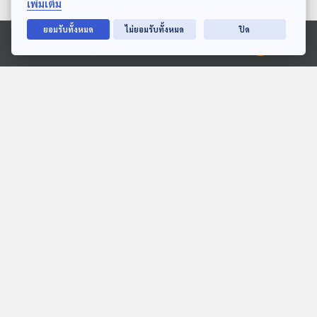
เพิ่มเติม
EP. 274: ราชินีกันตรึม
EP. 275: ผู้มาก่อนกาล บน
ยอมรับทั้งหมด
ไม่ยอมรับทั้งหมด
ปิด
ถนนเยาวราช
เพลงดนตรีวิถีอาเซียน
Ⓒ 2020 องค์การกระจายเสียงและแพร่ภาพสาธารณะแห่งประเทศไทย
เพลงดนตรีวิถีอาเซียน
ตอนที่เกี่ยวข้อง
EP. 720: บอร์เนียว เกาะ
EP. 269: ดนตรีอีสาน Mass
ขุมทรัพย์แห่งเอเชียตะวัน
มาตั้งแต่ 200 ปีที่แล้ว
ออกเฉียงใต้ หมุดหมาย