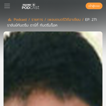
เข้าสู่ระบบ
Podcast /
รายการ /
เพลงดนตรีวิถีอาเซียน /
EP. 271:
ราชันย์กันตรึม ดาร์กี้ กันตรึมร็อค
Podcast
เพล
ย์
ลิ
สต์
แนะนำ
เพล
ย์
ลิ
สต์
ของ