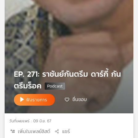
เครือ
ข่าย
วิทยุ
ไทย
พี
บี
เอส
แผนที่
EP. 271: ราชันย์กันตรึม ดาร์กี้ กัน
วิทยุ
ตรึมร็อค
เครือ
ข่าย
ชื่นชอบ
ฟังรายการ
วันที่เผยแพร่ : 09 มิ.ย. 67
เพิ่มในเพลย์ลิสต์
แชร์