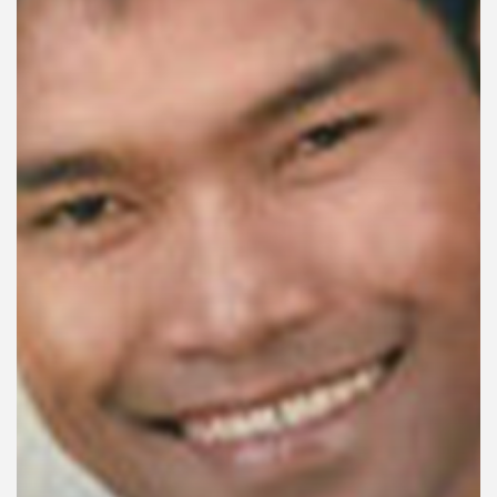
คุณ
เพลง
บทความ
ข่าว
และ
กิจกรรม
เกี่ยว
กับ
เรา