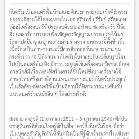
กันตรึม เป็นดนตรีพื้นบ้านและศิลปะการละเล่นเชิงพิธีกรรม
ของคนอีสานใต้โดยเฉพาะในเขต สุรินทร์ บุรีรัมย์ ศรีสะเกษ
เดิมมีเครื่องดนตรีที่ประกอบด้วยกลองโทน ซอหรือตรัว ปี่อ้อ
ฉิ่ง และกรับ บรรเลงเพื่อเชิญดวงวิญญาณบรรพบุรุษให้มา
รักษาปกป้องดูแลลูกหลานผ่านร่างทรง บทเพลงมีทั้งช้าเร็ว
เนื้อร้องเป็นภาษาขะแมร์มีการสืบทอดกันมายาวนาน จน
กระทั่งราว 40 ปีที่ผ่านมา กันตรึมโบราณปรับเปลี่ยนรูปโฉม
ไปเป็นดนตรีบันเทิง มีการประยุกต์ใช้เครื่องดนตรีสากล อีเลค
ทรอนิคส์มีเนื้อเพลงที่สร้างสรรค์ขึ้นใหม่ซึ่งบางครั้งอาจใช้
ภาษาไทยหรือลาวอีสานแทนภาษาขะแมร์ กันตรึมประยุกต์
เป็นอัตลักษณ์ดนตรีพื้นบ้านอีสานใต้ที่สามารถแข่งขันกับ
แนวดนตรีร่วมสมัยอื่น ๆ ได้อย่างจริงจัง
.
สมชาย คงสุขดี (2 มกราคม 2511 – 3 มกราคม 2546) ศิลปิน
จากสุรินทร์ที่สังคมไทยรู้จักในชื่อ “ดาร์กี้ กันตรึมร็อค”ถือว่า
เป็นบุคคลสำคัญที่ทำให้กันตรึมเป็นที่รู้จักกว้างขวางในเชิงพา