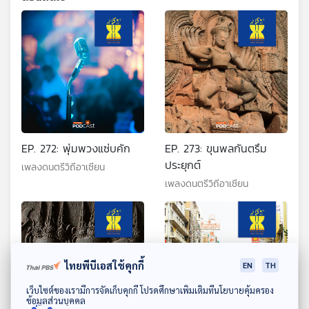
EP. 272: พุ่มพวงแซ่บคัก
EP. 273: ขุนพลกันตรึม
ประยุกต์
เพลงดนตรีวิถีอาเซียน
เพลงดนตรีวิถีอาเซียน
ไทยพีบีเอสใช้คุกกี้
EN
TH
ดาวน์โหลด Thai PBS Podcast Application
เว็บไซต์ของเรามีการจัดเก็บคุกกี้ โปรดศึกษาเพิ่มเติมที่นโยบายคุ้มครอง
ข้อมูลส่วนบุคคล