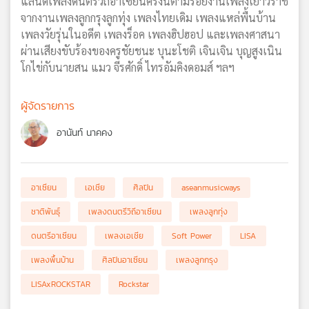
แลนด์เพลงดนตรีวิถีอาเซียนครั้งนี้ตามรอยงานเพลงเยาวราช
จากงานเพลงลูกกรุงลูกทุ่ง เพลงไทยเดิม เพลงแหล่พื้นบ้าน
เพลงวัยรุ่นในอดีต เพลงร็อค เพลงฮิปฮอป และเพลงศาสนา
ผ่านเสียงขับร้องของครูชัยชนะ บุนะโชติ เจินเจิน บุญสูงเนิน
โกไข่กับนายสน แมว จีรศักดิ์ ไทรอัมคิงดอมส์ ฯลฯ
ผู้จัดรายการ
อานันท์ นาคคง
อาเซียน
เอเชีย
ศิลปิน
aseanmusicways
ชาติพันธ์ุ
เพลงดนตรีวิถีอาเซียน
เพลงลูกทุ่ง
ดนตรีอาเซียน
เพลงเอเชีย
Soft Power
LISA
เพลงพื้นบ้าน
ศิลปินอาเซียน
เพลงลูกกรุง
LISAxROCKSTAR
Rockstar