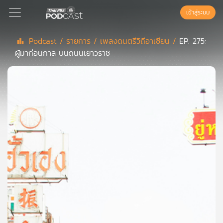
เข้าสู่ระบบ
Podcast /
รายการ /
เพลงดนตรีวิถีอาเซียน /
EP. 275:
ผู้มาก่อนกาล บนถนนเยาวราช
Podcast
เพล
ย์
ลิ
สต์
แนะนำ
เพล
ย์
ลิ
สต์
ของ