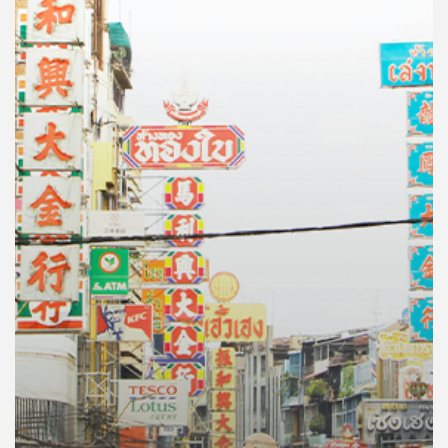
คุณ
เพลง
บทความ
ข่าว
และ
กิจกรรม
เกี่ยว
กับ
เรา