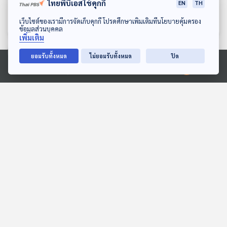
เข็ง(ปลาหมอ)ฝั่งอีสานและ
กราวกีฬา
ไทยพีบีเอสใช้คุกกี้
EN
TH
สปป.ลาว
เพลงดนตรีวิถีอาเซียน
เพลงดนตรีวิถีอาเซียน
ดาวน์โหลด Thai PBS Podcast Application
เว็บไซต์ของเรามีการจัดเก็บคุกกี้ โปรดศึกษาเพิ่มเติมที่นโยบายคุ้มครอง
ข้อมูลส่วนบุคคล
เพิ่มเติม
ตอนที่เกี่ยวข้อง
ยอมรับทั้งหมด
ไม่ยอมรับทั้งหมด
ปิด
Ⓒ 2020 องค์การกระจายเสียงและแพร่ภาพสาธารณะแห่งประเทศไทย
EP. 69: เปิดตำนานวงร็อก
EP. 76: 2 เทพ GUITAR
แห่งยุค FAHRENHEIT
HERO เมืองไทย กับเรื่องที่
คอกีตาร์ต้องรู้
นักผจญเพลง Podcast
นักผจญเพลง Podcast