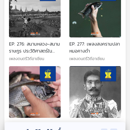
EP. 276: สนามหลวง-สนาม
EP. 277: เพลงสงครามปลา
ราษฎร ประวัติศาสตร์ใน
หมอคางดำ
บทเพลง
เพลงดนตรีวิถีอาเซียน
เพลงดนตรีวิถีอาเซียน
EP. 278: มนต์รักปลา
EP. 279: จากกราวนอกสู่