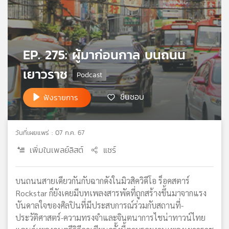
เครือ
ข่าย
วิทยุ
ไทย
EP. 275: ผู้มาก่อนกาล บนถนน
พี
บี
เยาวราช
เอส
ชื่นชอบ
ฟังรายการ
แผนที่
วิทยุ
วันที่เผยแพร่ : 07 ก.ค. 67
เครือ
เพิ่มในเพลย์ลิสต์
แชร์
ข่าย
บนถนนสายเดียวกันกับฉากดังในมิวสิควิดีโอ ร็อคสตาร์
Rockstar ก็ยังเคยมีบทเพลงสารพัดที่ถูกสร้างขึ้นมาจากแรง
บันดาลใจของศิลปินที่มีประสบการณ์ร่วมกับสถานที่-
ประวัติศาสตร์-ความทรงจำและจินตนาการไชน่าทาวน์ไทย