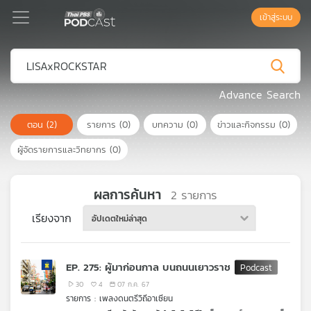
เข้าสู่ระบบ
Podcast
Advance Search
ตอน
(2)
รายการ
(0)
บทความ
(0)
ข่าวและกิจกรรม
(0)
เพล
ย์
ผู้จัดรายการและวิทยากร
(0)
ลิ
สต์
แนะนำ
ผลการค้นหา
2
รายการ
เรียงจาก
อัปเดตใหม่ล่าสุด
เพล
ย์
EP. 275: ผู้มาก่อนกาล บนถนนเยาวราช
ลิ
สต์
30
4
07 ก.ค. 67
รายการ : เพลงดนตรีวิถีอาเซียน
ของ