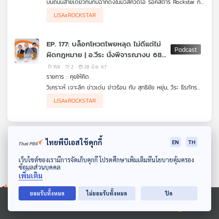
บนถนนสายเดียวกันกับฉากดังในมิวสิควิดีโอ ร็อคสตาร์ Rockstar ก็
คุณ
ยังเคยมีบทเพลงสารพัดที่ถูกสร้างขึ้นมาจากแรงบันดาลใจของศิลปิน
LISAxROCKSTAR
ที่มีประสบการณ์ร่วมกับสถานที่-ประวัติศาสตร์-ความทรงจำและ
จินตนาการไชน่าทาวน์ไทยแลนด์เพลงดนตรีวิถีอาเซียนครั้งนี้ตามรอย
งานเพลงเยาวราชจากงานเพลงลูกกรุงลูกทุ่ง เพลงไทยเดิม เพลง
เพลง
EP. 177: บล็อกโหวตโพยหลุด ไม่ดีแต่ไม่
แหล่พื้นบ้าน เพลงวัยรุ่นในอดีต เพลงร็อค เพลงฮิปฮอป และเพลง
ผิดกฎหมาย | อ.วีระ นั่งพิจารณางบ 68 |
ศาสนา ผ่านเสียงขับร้องของครูชัยชนะ บุนะโชติ เจินเจิน บุญสูงเนิน
โกไข่กับนายสน แมว จีรศักดิ์ ไทรอัมคิงดอมส์ ฯลฯ
Rockstar Lisa
159
2
28 มิ.ย. 67
บทความ
รายการ : คุยให้คิด
วิเคราะห์ เจาะลึก ข่าวเด่น ข่าวร้อน กับ สุทธิชัย หยุ่น, วีระ ธีรภัทร
และ วิสุทธิ์ คมวัชรพงศ์ กับการวิเคราะห์ประเด็น
LISAxROCKSTAR
ข่าว
- MV Rockstar-Lisa "ปิดเยาวราช กระแทก Soft Power ไทย"
- จับตา สว. ชุดใหม่ เชื่อมโยงการเมืองระดับชาติ
และ
- เลขาฯ กกต. ชี้บล็อกโหวต - โพยหลุด "ไม่ดี แต่ไม่ผิดกฏหมาย"
กิจกรรม
- อดีตนายกฯ สมชาย วงศ์สวัสดิ์ สอบตก สว.
ไทยพีบีเอสใช้คุกกี้
EN
TH
- อ.วีระ นั่งกรรมาธิการพิจารณางบฯ 68
ดาวน์โหลด Thai PBS Podcast Application
เว็บไซต์ของเรามีการจัดเก็บคุกกี้ โปรดศึกษาเพิ่มเติมที่นโยบายคุ้มครอง
ข้อมูลส่วนบุคคล
เกี่ยว
เพิ่มเติม
กับ
เรา
ยอมรับทั้งหมด
ไม่ยอมรับทั้งหมด
ปิด
Ⓒ 2020 องค์การกระจายเสียงและแพร่ภาพสาธารณะแห่งประเทศไทย