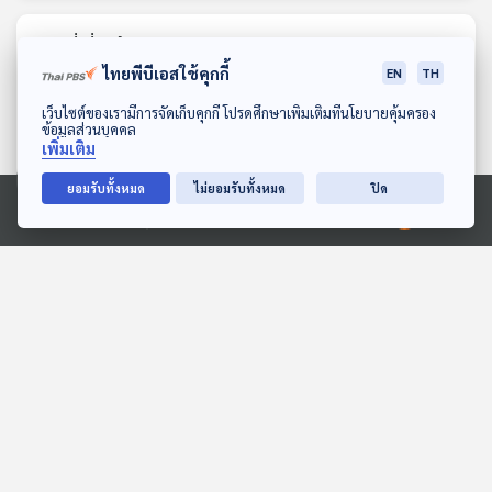
ตอนที่เกี่ยวข้อง
ไทยพีบีเอสใช้คุกกี้
EN
TH
ดาวน์โหลด Thai PBS Podcast Application
เว็บไซต์ของเรามีการจัดเก็บคุกกี้ โปรดศึกษาเพิ่มเติมที่นโยบายคุ้มครอง
ข้อมูลส่วนบุคคล
เพิ่มเติม
ยอมรับทั้งหมด
ไม่ยอมรับทั้งหมด
ปิด
Ⓒ 2020 องค์การกระจายเสียงและแพร่ภาพสาธารณะแห่งประเทศไทย
EP. 261: Duplitecture
EP. 29: ชะตากรรม "พรรค
เมืองจำลองในจีน มากกว่า
ส้ม" การเมืองไทยไร้เทา ?
การกระตุ้นเศรษฐกิจและส่ง
มองจีนมุมใหม่
ตอบโจทย์
เสริมการท่องเที่ยวใน
ประเทศ