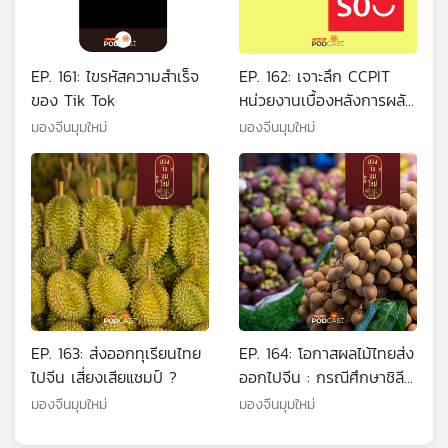
EP. 161: ไขรหัสความสำเร็จ
EP. 162: เจาะลึก CCPIT
ของ Tik Tok
หน่วยงานเบื้องหลังการผลัก
ดันธุรกิจจีนสู่ต่างประเทศ
มองจีนมุมใหม่
มองจีนมุมใหม่
EP. 163: ส่งออกทุเรียนไทย
EP. 164: โอกาสผลไม้ไทยส่ง
ไปจีน เสี่ยงเสียแชมป์ ?
ออกไปจีน : กรณีศึกษาชิลี
และนิวซีแลนด์
มองจีนมุมใหม่
มองจีนมุมใหม่