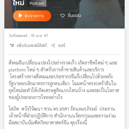
ใหม่
เครือ
ข่าย
ชื่นชอบ
ฟังรายการ
วิทยุ
ไทย
พี
วันที่เผยแพร่ : 19 เม.ย. 67
บี
เอส
เพิ่มในเพลย์ลิสต์
แชร์
สังคมจีนเปลี่ยนแปลงไปอย่างรวดเร็ว เกิดอาชีพใหม่ ๆ และ
แผนที่
platform ใหม่ ๆ สำหรับการค้าขายสินค้าและบริการ
วิทยุ
โครงสร้างทางสังคมและประชากรจีนก็เปลี่ยนไปด้วยหลัง
เครือ
รัฐบาลยกเลิกมาตรการลูกคนเดียว โฉมหน้าครอบครัวจีนใน
ข่าย
ยุคใหม่จะทำให้เกิดเศรษฐกิจแบบไหนบ้าง และจะเป็นโอกาส
ของผู้ประกอบการไทยอย่างไร
โสภิต หวังวิวัฒนา ชวน ดร.อรสา รัตนอมรภิรมย์ ประธาน
เจ้าหน้าที่ฝ่ายปฏิบัติการ สำนักงานนวัตกรรมและความร่วม
มือสถาบันบัณฑิตวิทยาศาสตร์จีน คุยเรื่องนี้