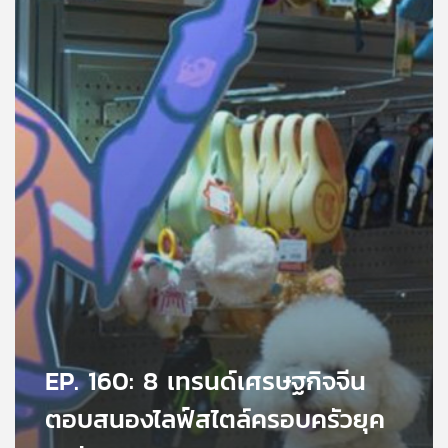
คุณ
เพลง
บทความ
ข่าว
และ
กิจกรรม
เกี่ยว
กับ
EP. 160: 8 เทรนด์เศรษฐกิจจีน
เรา
ตอบสนองไลฟ์สไตล์ครอบครัวยุค