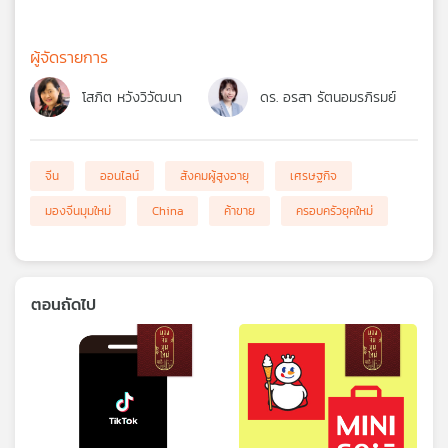
ผู้จัดรายการ
โสภิต หวังวิวัฒนา
ดร. อรสา รัตนอมรภิรมย์
จีน
ออนไลน์
สังคมผู้สูงอายุ
เศรษฐกิจ
มองจีนมุมใหม่
China
ค้าขาย
ครอบครัวยุคใหม่
ตอนถัดไป