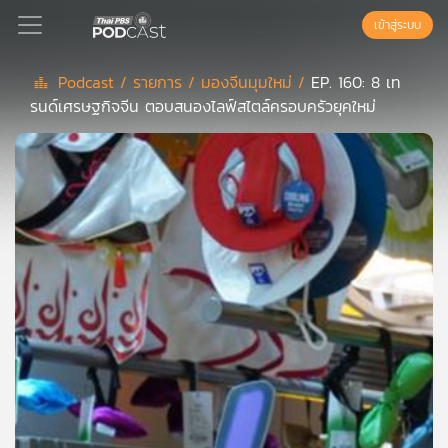
เข้าสู่ระบบ
Podcast /
รายการ /
มองจีนมุมใหม่ /
EP. 160: 8 เท
รนด์เศรษฐกิจจีน ตอบสนองไลฟ์สไตล์ครอบครัวยุคใหม่
Podcast
เพล
ย์
ลิ
สต์
แนะนำ
เพล
ย์
ลิ
สต์
ของ