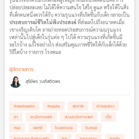
ปล่อยปละละเลย ไม่ได้ให้ความสนใจ ใส่ใจ ดูแล หรือให้ในสิ่ง
ที่เด็กคนหนึ่งควรได้รับ ความรุนแรงที่เกิดขึ้นกับเด็ก กลายเป็น
ประสบการณ์ชีวิตไม่พึงประสงค์
ที่ส่งผลไปถึงอนาคตเมื่อ
เขาเจริญเติบโต อาจถ่ายทอดประสบการณ์ความนรุนแรง
เหล่านั้นไปสู่เด็กในรุ่นต่อ ๆ ไปได้ ความรุนแรงที่เกิดขึ้นมี
อะไรบ้าง แก้ไขอย่างไร ส่งเสริมคุณภาพชีวิตให้กับเด็กได้ด้วย
วิธีใดบ้าง รายการ โรงหมอ
ผู้จัดรายการ
สุรีย์พร วงศ์สถิตพร
thaipbsradio
thaipbs
สุขภาพ
ความรุนแรง
ยา
ละเมิดทางเพศ
ล่วงละเมิดทางเพศ
เด็ก
หมอ
แพทย์
โรงพยาบาล
โรงหมอ
ความรุนแรงในครอบครัว
โรค
ทารุณกรรม
โรคภัย