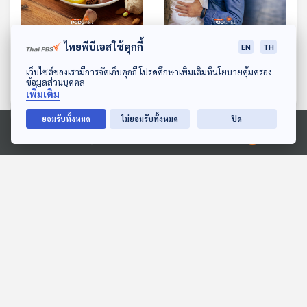
EP. 954: ฟื้นฟูสภาพ
EP. 955: Heterosexual รัก
ไทยพีบีเอสใช้คุกกี้
EN
TH
ร่างกายคนป่วยด้วยอาหาร
ต่างเพศ รักเพศเดียวกันได้
ดาวน์โหลด Thai PBS Podcast Application
เว็บไซต์ของเรามีการจัดเก็บคุกกี้ โปรดศึกษาเพิ่มเติมที่นโยบายคุ้มครอง
ให้กินอะไรดี
ไหม
โรงหมอ
โรงหมอ
ข้อมูลส่วนบุคคล
เพิ่มเติม
ยอมรับทั้งหมด
ไม่ยอมรับทั้งหมด
ปิด
ตอนที่เกี่ยวข้อง
Ⓒ 2020 องค์การกระจายเสียงและแพร่ภาพสาธารณะแห่งประเทศไทย
EP. 1143: อร่อย ลวง ตาย
EP. 51: เจาะลึกนโยบาย
จากสารกันบูด กินมากตาย
"พรรคไทยสร้างไทย" ศึก