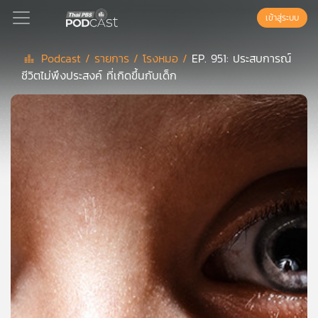
เข้าสู่ระบบ
Podcast /
รายการ /
โรงหมอ /
EP. 951: ประสบการณ์
ชีวิตไม่พึงประสงค์ ที่เกิดขึ้นกับเด็ก
Podcast
เพล
ย์
ลิ
สต์
แนะนำ
เพล
ย์
ลิ
สต์
ของ