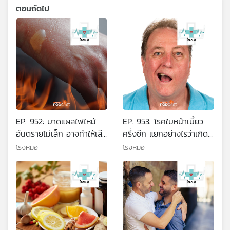
ตอนถัดไป
EP. 952: บาดแผลไฟไหม้
EP. 953: โรคใบหน้าเบี้ยว
อันตรายไม่เล็ก อาจทำให้เสีย
ครึ่งซีก แยกอย่างไรว่าเกิด
ชีวิต
จากเส้นประสาทหรือหลอด
โรงหมอ
โรงหมอ
เลือดสมอง