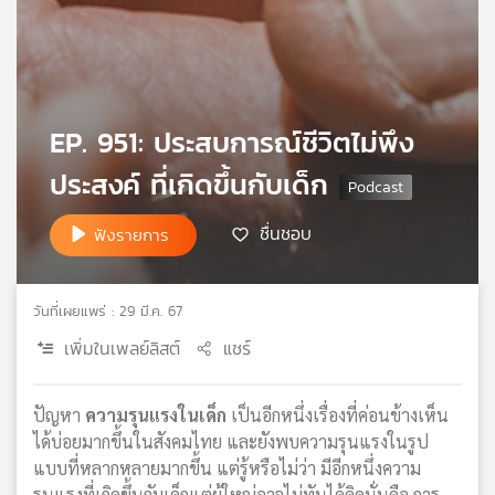
เครือ
ข่าย
วิทยุ
ไทย
พี
EP. 951: ประสบการณ์ชีวิตไม่พึง
บี
เอส
ประสงค์ ที่เกิดขึ้นกับเด็ก
ชื่นชอบ
ฟังรายการ
แผนที่
วิทยุ
เครือ
วันที่เผยแพร่ : 29 มี.ค. 67
ข่าย
เพิ่มในเพลย์ลิสต์
แชร์
ปัญหา
ความรุนแรงในเด็ก
เป็นอีกหนึ่งเรื่องที่ค่อนข้างเห็น
ได้บ่อยมากขึ้นในสังคมไทย และยังพบความรุนแรงในรูป
แบบที่หลากหลายมากขึ้น แต่รู้หรือไม่ว่า มีอีกหนึ่งความ
รุนแรงที่เกิดขึ้นกับเด็กแต่ผู้ใหญ่อาจไม่ทันได้คิดนั่นคือ การ