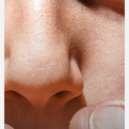
คุณ
เพลง
บทความ
ข่าว
และ
กิจกรรม
เกี่ยว
กับ
เรา