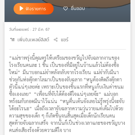
เครือ
ชื่นชอบ
ฟังรายการ
ข่าย
วิทยุ
ไทย
วันที่เผยแพร่ : 27 มี.ค. 67
พี
เพิ่มในเพลย์ลิสต์
แชร์
บี
เอส
“แม่ขาพรุ่งนี้คุณครูให้เตรียมของขวัญไปจับฉลากงานของ
โรงเรียนคนละ 1 ชิ้น เป็นของที่มีอยู่ในบ้านแล้วไม่ต้องซื้อ
แผนที่
ใหม่” มีนาบอกแม่จ๋าหลังกลับจากโรงเรียน แม่จ๋ากับมีนา
วิทยุ
ช่วยกันห่อตุ๊กตาโลมาเป็นของจับฉลาก “หนูต้องคิดถึงตุ๊กตา
เครือ
ตัวนี้แน่ๆเลยค่ะ เพราะเป็นของชิ้นแรกที่หนูเก็บเงินค่าขนม
ข่าย
ซื้อเองเลย” “เพื่อนที่จับได้ต้องดีใจแน่ๆเลยจ้ะ” แม่บอก
พร้อมกับกอดมีนาไว้แน่น “หนูตื่นเต้นจังเลยไม่รู้พรุ่งนี้จะจับ
ได้อะไรนะ” เมื่อถึงเวลาจับฉลากความวุ่นวายแต่เต็มไปด้วย
ความสุขของเด็ก ๆ ก็เกิดขึ้นจนสิ้นสุดเมื่อเด็กนักเรียนคน
สุดท้ายจับฉลากเสร็จ จากนั้นก็เป็นช่วงเวลาแกะของขวัญบาง
คนส่งเสียงร้องด้วยความดีใจ บาง