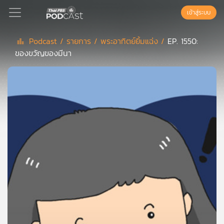
เข้าสู่ระบบ
Podcast /
รายการ /
พระอาทิตย์ยิ้มแฉ่ง /
EP. 1550:
ของขวัญของมีนา
Podcast
เพล
ย์
ลิ
สต์
แนะนำ
เพล
ย์
ลิ
สต์
ของ