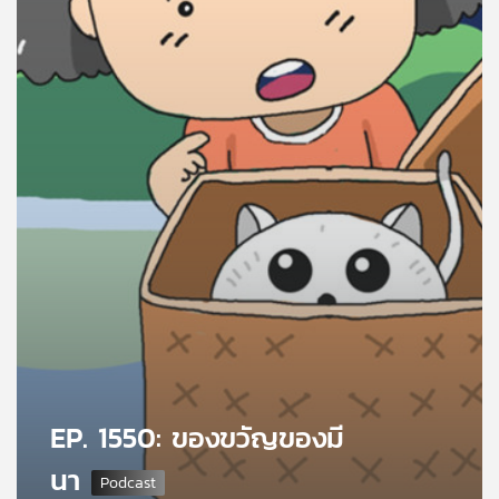
คุณ
เพลง
บทความ
ข่าว
และ
กิจกรรม
เกี่ยว
กับ
EP. 1550: ของขวัญของมี
เรา
นา