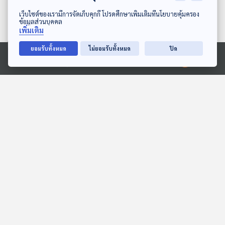
ดาวน์โหลด Thai PBS Podcast Application
เว็บไซต์ของเรามีการจัดเก็บคุกกี้ โปรดศึกษาเพิ่มเติมที่นโยบายคุ้มครอง
ข้อมูลส่วนบุคคล
เพิ่มเติม
ยอมรับทั้งหมด
ไม่ยอมรับทั้งหมด
ปิด
Ⓒ 2020 องค์การกระจายเสียงและแพร่ภาพสาธารณะแห่งประเทศไทย
EP. 8: ทุ่งมหาราช
ความสุขที่ไม่มีวันหมด
ห้องสมุดหลังไมค์
สื่อเสียงนิทาน : นิทานเด็กเล็ก
EP. 12: ล่องไพร เสือกึ่ง
EP. 1952: ไขปริศนา กรดใน