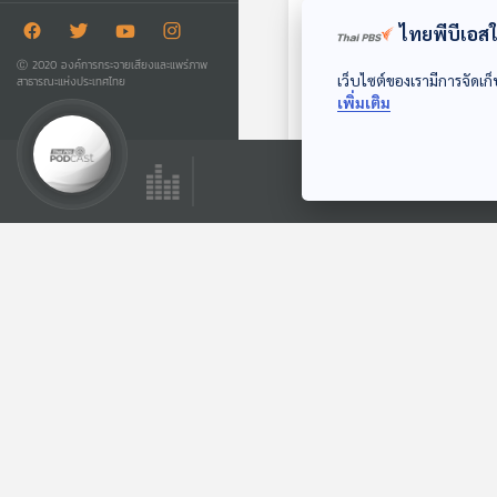
ไทยพีบีเอสใช
Ⓒ 2020 องค์การกระจายเสียงและแพร่ภาพ
เว็บไซต์ของเรามีการจัดเก็
สาธารณะแห่งประเทศไทย
จิ้งจอกจอมเก่ง ผู้ไม่
เพิ่มเติม
เคยพลาด
สื่อเสียงนิทาน : นิทาน
เด็กเล็ก
ตอนที่เกี่ยวข้อง
EP. 1940: ทำไมปูถึง