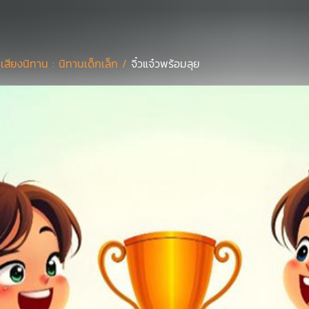
่อเสียงนิทาน : นิทานเด็กเล็ก /
จิ๋วแจ๋วพร้อมลุย