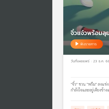
จิ๋วแจ๋วพร้อมลุ
ฟังรายการ
วันที่เผยแพร่ : 23 ธ.ค. 6
"จิ๋ว" ชวน "พรีม" ลงแข
กำลังใจและอยู่เคียงข้า