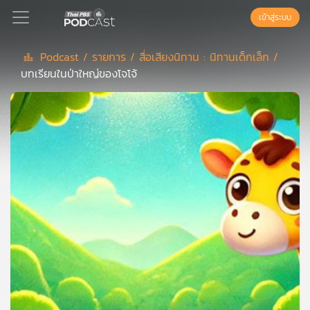
เข้าสู่ระบบ
Podcast /
รายการ /
สื่อเสียงนิทาน : นิทานเด็กเล็ก /
บทเรียนในป่าใหญ่ของโจโจ้
Podcast
เพล
ย์
ลิ
สต์
แนะนำ
เพล
ย์
ลิ
สต์
ของ