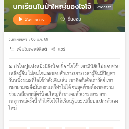
บทเรียนในป่าใหญ่ของโจโจ้
เครือ
ข่าย
ชื่นชอบ
วิทยุ
ฟังรายการ
ไทย
พี
บี
วันที่เผยแพร่ : 06 ม.ค. 69
เอส
เพิ่มในเพลย์ลิสต์
แชร์
แผนที่
ณ ป่าใหญ่แห่งหนึ่งมีลิงน้อยชื่อ "โจโจ้" เขามีนิสัยไม่ชอบช่วย
วิทยุ
เหลือผู้อื่น ไม่สนใจและชอบหัวเราะเยาะเวลาผู้อื่นมีปัญหา
เครือ
วันหนึ่งขณะที่โจโจ้กำลังเดินเล่น เขาติดกับดักเถาวัลย์ เขา
ข่าย
พยายามจะดึงมันออกแต่ก็ทำไม่ได้ จนสุดท้ายต้องขอความ
ช่วยเหลือจากสัตว์น้อยใหญ่ที่เขาเคยหัวเราะเยาะ จาก
เหตุการณ์ครั้งนี้ ทำให้โจโจ้ได้เรียนรู้และเปลี่ยนแปลงตัวเอง
ใหม่