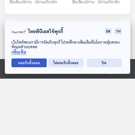
สื่อเสียงนิทาน : นิทานเด็กเล็ก
สื่อเสียงนิทาน : นิทานเด็กเล็ก
ตอนที่เกี่ยวข้อง
ไทยพีบีเอสใช้คุกกี้
EN
TH
ดาวน์โหลด Thai PBS Podcast Application
เว็บไซต์ของเรามีการจัดเก็บคุกกี้ โปรดศึกษาเพิ่มเติมที่นโยบายคุ้มครอง
ข้อมูลส่วนบุคคล
เพิ่มเติม
ยอมรับทั้งหมด
ไม่ยอมรับทั้งหมด
ปิด
Ⓒ 2020 องค์การกระจายเสียงและแพร่ภาพสาธารณะแห่งประเทศไทย
ฮีโร่ของนิว
EP. 12: ล่องไพร ทางช้าง
เผือก
สื่อเสียงนิทาน : นิทานเด็กเล็ก
ห้องสมุดหลังไมค์