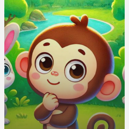
คุณ
เพลง
บทความ
ข่าว
และ
กิจกรรม
เกี่ยว
กับ
เรา