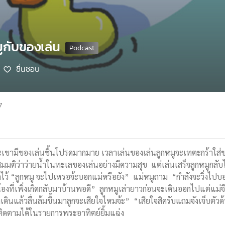
มูกับของเล่น
ชื่นชอบ
7
เขามีของเล่นชิ้นโปรดมากมาย เวลาเล่นของเล่นลูกหมูจะเทตะกร้าใส่ของ
ติว่าว่ายน้ำในทะเลของเล่นอย่างมีความสุข แต่เล่นเสร็จลูกหมูกลับไม่
ียกไว้ “ลูกหมู จะไปเหรอจ้ะบอกแม่หรือยัง” แม่หมูถาม “กำลังจะวิ่งไ
องที่เพิ่งเกิดกลับมาบ้านพอดี” ลูกหมูเล่ายาวก่อนจะเดินออกไปแต่แม่จึ
งเดินแล้วลื่นล้มขึ้นมาลูกจะเสียใจไหมจ้ะ” “เสียใจสิครับแถมจังเจ็บตัว
ติดตามได้ในรายการพระอาทิตย์ยิ้มแฉ่ง