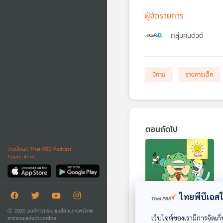
ผู้จัดรายการ
กลุ่มคนตัวดี
นิทาน
รายการเด็ก
ตอนถัดไป
ดาวน์โหลด Thai PBS Podcast
Application
ไทยพีบีเอสใช
Ⓒ 2020 องค์การกระจายเสียงและแพร่ภาพ
EP. 1552: แมลงหวี่
เว็บไซต์ของเรามีการจัดเก็
สาธารณะแห่งประเทศไทย