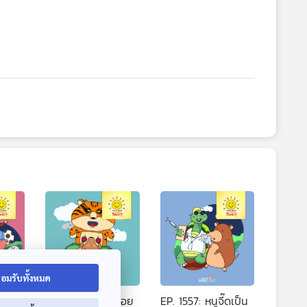
อมรับทั้งหมด
วนติด
EP. 1556: กวางน้อย
EP. 1557: หนูจี๊ดเป็น