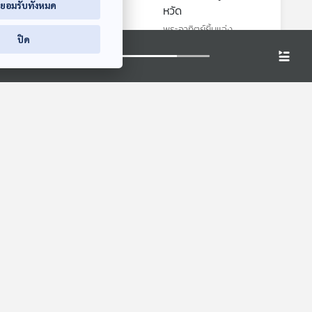
่ยอมรับทั้งหมด
แสนดี
หวัด
พระอาทิตย์ยิ้มแฉ่ง
พระอาทิตย์ยิ้มแฉ่ง
ปิด
EP. 204: หมีแพนด้า
EP. 132: นาฬาดา
ทำไมมีสีขาวดำ
นาดี | รอบ 10.00 |
วันเด็ก 2569
นานาสัตว์สารพัดเสียง
Podcaster ตัวน้อย