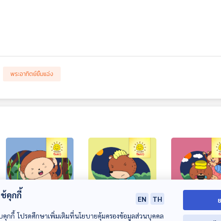
พระอาทิตย์ยิ้มแฉ่ง
้คุกกี้
EN
TH
ย
EP. 1553: ลิงจ๋อกลัว
EP. 1554: บิ๊กแบร์
EP. 1555: หมีอ้
บคุกกี้ โปรดศึกษาเพิ่มเติมที่นโยบายคุ้มครองข้อมูลส่วนบุคคล