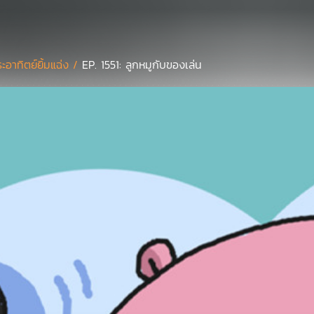
ะอาทิตย์ยิ้มแฉ่ง /
EP. 1551: ลูกหมูกับของเล่น