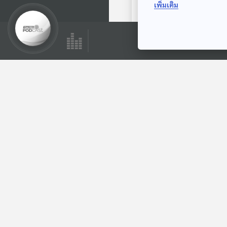
เพิ่มเติม
กับกบนิ่ง
พระอาทิตย์ยิ้มแฉ่ง
ตอนที่เกี่ยวข้อง
EP. 2062: ทำไมยิ่ง
เหนื่อย ยิ่งต้องอ้าปาก
หาว
พระอาทิตย์ยิ้มแฉ่ง