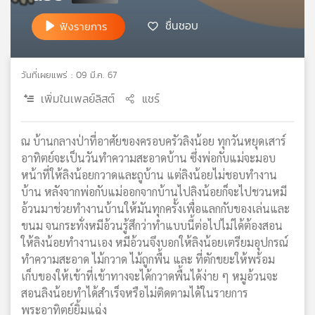
เครือ
ชื่นชอบ
ฟังรายการ
ข่าย
วิทยุ
ไทย
วันที่เผยแพร่ : 09 มี.ค. 67
พี
บี
เพิ่มในเพลย์ลิสต์
แชร์
เอส
ณ บ้านกลางป่าที่อาศัยของครอบครัวลิงน้อย ทุกวันหยุดเสาร์
อาทิตย์จะเป็นวันทำความสะอาดบ้าน ซึ่งพ่อกับแม่จะมอบ
แผนที่
หน้าที่ให้ลิงน้อยกวาดและถูบ้าน แต่ลิงน้อยไม่ชอบทำงาน
วิทยุ
บ้าน หลังจากพ่อกับแม่ออกจากบ้านไปลิงน้อยก็จะไปชวนหมี
เครือ
ข่าย
อ้วนมาช่วยทำงานบ้านให้มันทุกครั้งเพื่อแลกกับของเล่นและ
ขนม จนกระทั่งหมีอ้วนรู้สึกว่าทำแบบนี้ต่อไปไม่ได้ต้องสอน
ให้ลิงน้อยทำงานเอง หมีอ้วนจึงบอกให้ลิงน้อยเตรียมอุปกรณ์
ทำความสะอาด ไม้กวาด ไม้ถูกพื้น และ ที่ตักขยะให้พร้อม
เก็บของให้เข้าที่เข้าทางจะได้กวาดพื้นได้ง่าย ๆ หมูอ้วนจะ
สอนลิงน้อยทำได้สำเร็จหรือไม่ติดตามได้ในรายการ
พระอาทิตย์ยิ้มแฉ่ง