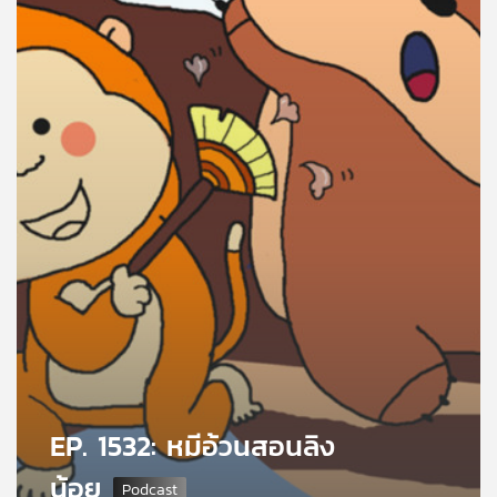
คุณ
เพลง
บทความ
ข่าว
และ
กิจกรรม
เกี่ยว
กับ
EP. 1532: หมีอ้วนสอนลิง
เรา
น้อย