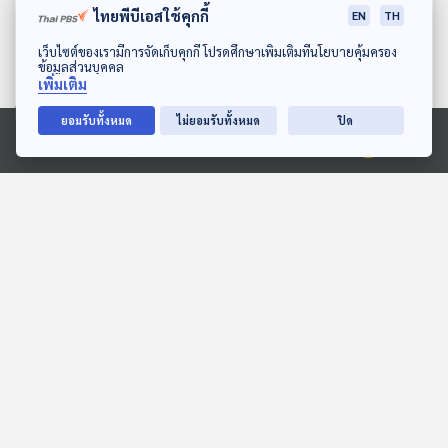
ไทยพีบีเอสใช้คุกกี้
EN
TH
ดาวน์โหลด Thai PBS Podcast Application
เว็บไซต์ของเรามีการจัดเก็บคุกกี้ โปรดศึกษาเพิ่มเติมที่นโยบายคุ้มครอง
ข้อมูลส่วนบุคคล
เพิ่มเติม
ยอมรับทั้งหมด
ไม่ยอมรับทั้งหมด
ปิด
Ⓒ 2020 องค์การกระจายเสียงและแพร่ภาพสาธารณะแห่งประเทศไทย
EP. 10: ล่องไพร เทวรูปชาว
EP. 11: ล่องไพร ผีตอง
อินคา
เหลืองคนสุดท้าย
ห้องสมุดหลังไมค์
ห้องสมุดหลังไมค์