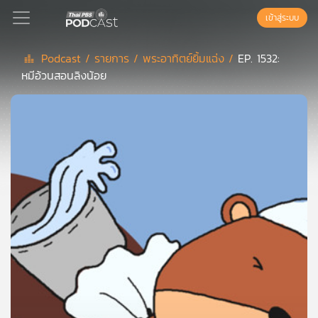
เข้าสู่ระบบ
Podcast /
รายการ /
พระอาทิตย์ยิ้มแฉ่ง /
EP. 1532:
หมีอ้วนสอนลิงน้อย
Podcast
เพล
ย์
ลิ
สต์
แนะนำ
เพล
ย์
ลิ
สต์
ของ