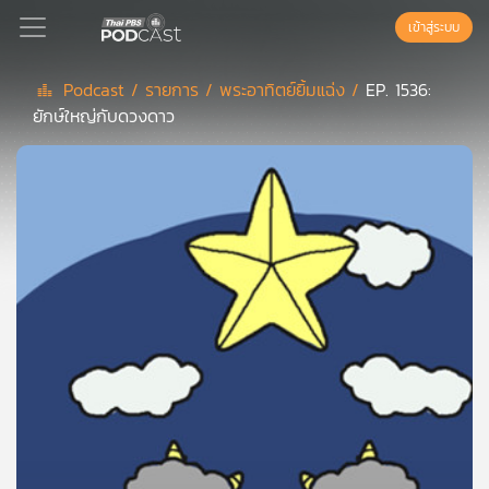
เข้าสู่ระบบ
Podcast /
รายการ /
พระอาทิตย์ยิ้มแฉ่ง /
EP. 1536:
ยักษ์ใหญ่กับดวงดาว
Podcast
เพล
ย์
ลิ
สต์
แนะนำ
เพล
ย์
ลิ
สต์
ของ