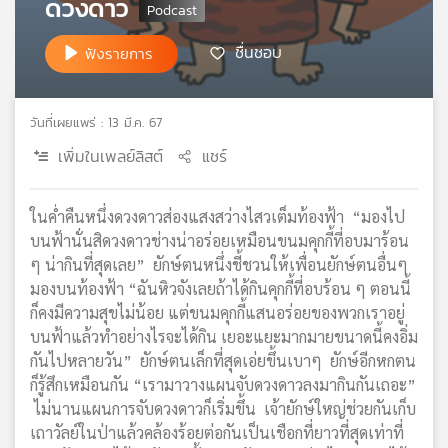
ดวงดาว
เครือ
ข่าย
ชื่นชอบ
ฟังรายการ
วิทยุ
ไทย
พี
วันที่เผยแพร่ : 13 มี.ค. 67
บี
เอส
เพิ่มในเพลย์ลิสต์
แชร์
ในค่ำคืนหนึ่งดวงดาวส่องแสงสว่างไสวเต็มท้องฟ้า “มองไป
แผนที่
บนฟ้านั่นสิดวงดาวช่างน่าอร่อยเหมือนขนมคุกกี้ที่อบมาร้อน
วิทยุ
ๆ น่ากินที่สุดเลย” ยักษ์ตนหนึ่งชี้ชวนให้เพื่อนยักษ์ตนอื่นๆ
เครือ
มองบนท้องฟ้า “ฉันหิวจังเลยถ้าได้กินคุกกี้ที่อบร้อน ๆ ตอนนี้
ข่าย
ก็คงมีความสุขไม่น้อย แต่ขนมคุกกี้แสนอร่อยของพวกเราอยู่
บนฟ้าแล้วทำอย่างไรจะได้กิน เยอะแยะมากมายขนาดนี้คงอิ่ม
กันไปหลายวัน” ยักษ์ตนเล็กที่สุดเอ่ยขึ้นเบาๆ ยักษ์อีกหกตน
ก็รู้สึกเหมือนกัน “เรามาวางแผนจับดวงดาวลงมากินกันเถอะ”
ไม่นานแผนการจับดวงดาวก็เริ่มขึ้น เจ้ายักษ์ใหญ่ช่วยกันเก็บ
เถาวัลย์ในป่าแล้วคล้องร้อยต่อกันเป็นเชือกที่ยาวที่สุดเท่าที่