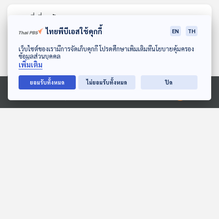
ตอนที่เกี่ยวข้อง
ไทยพีบีเอสใช้คุกกี้
EN
TH
ดาวน์โหลด Thai PBS Podcast Application
เว็บไซต์ของเรามีการจัดเก็บคุกกี้ โปรดศึกษาเพิ่มเติมที่นโยบายคุ้มครอง
ข้อมูลส่วนบุคคล
เพิ่มเติม
ยอมรับทั้งหมด
ไม่ยอมรับทั้งหมด
ปิด
Ⓒ 2020 องค์การกระจายเสียงและแพร่ภาพสาธารณะแห่งประเทศไทย
EP. 2044: ความลับเจ้าพอง
EP. 1980: รู้ยัง! ก้ามปูสอง
ลม
ข้างไม่เท่ากัน
พระอาทิตย์ยิ้มแฉ่ง
พระอาทิตย์ยิ้มแฉ่ง