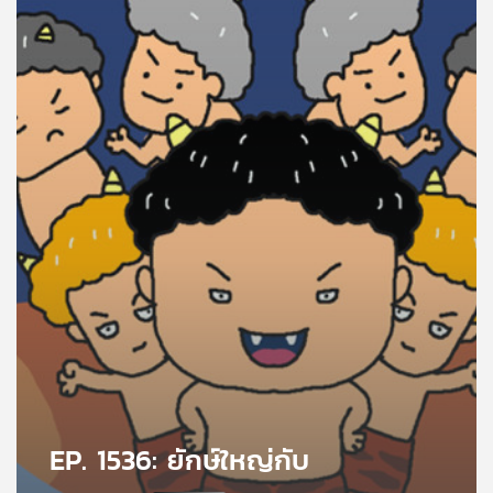
คุณ
เพลง
บทความ
ข่าว
และ
กิจกรรม
เกี่ยว
กับ
เรา
EP. 1536: ยักษ์ใหญ่กับ