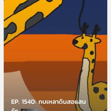
คุณ
เพลง
บทความ
ข่าว
และ
กิจกรรม
เกี่ยว
กับ
เรา
EP. 1540: กบเหลาดินสอแสน
รัก