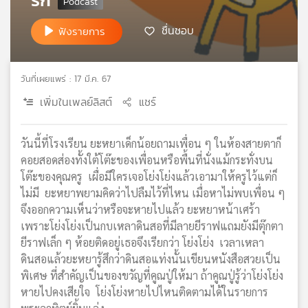
เครือ
ชื่นชอบ
ข่าย
ฟังรายการ
วิทยุ
ไทย
พี
วันที่เผยแพร่ : 17 มี.ค. 67
บี
เพิ่มในเพลย์ลิสต์
แชร์
เอส
วันนี้ที่โรงเรียน ยะหยาเด็กน้อยถามเพื่อน ๆ ในห้องสายตาก็
แผนที่
คอยสอดส่องทั้งใต้โต๊ะของเพื่อนหรือพื้นที่นั่งแม้กระทั่งบน
วิทยุ
โต๊ะของคุณครู เผื่อมีใครเจอโย่งโย่งแล้วเอามาให้ครูไว้แต่ก็
เครือ
ไม่มี ยะหยาพยามคิดว่าไปลืมไว้ที่ไหน เมื่อหาไม่พบเพื่อน ๆ
ข่าย
จึงออกความเห็นว่าหรือจะหายไปแล้ว ยะหยาหน้าเศร้า
เพราะโย่งโย่งเป็นกบเหลาดินสอที่มีลายยีราฟแถมยังมีตุ๊กตา
ยีราฟเล็ก ๆ ห้อยติดอยู่เธอจึงเรียกว่า โย่งโย่ง เวลาเหลา
ดินสอแล้วยะหยารู้สึกว่าดินสอแท่งนั้นเขียนหนังสือสวยเป็น
พิเศษ ที่สำคัญเป็นของขวัญที่คูณปู่ให้มา ถ้าคูณปู่รู้ว่าโย่งโย่ง
หายไปคงเสียใจ โย่งโย่งหายไปไหนติดตามได้ในรายการ