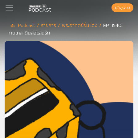
เข้าสู่ระบบ
Podcast /
รายการ /
พระอาทิตย์ยิ้มแฉ่ง /
EP. 1540:
กบเหลาดินสอแสนรัก
Podcast
เพล
ย์
ลิ
สต์
แนะนำ
เพล
ย์
ลิ
สต์
ของ