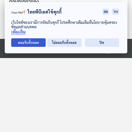
ตอนที่เกี่ยวข้อง
ไทยพีบีเอสใช้คุกกี้
EN
TH
ดาวน์โหลด Thai PBS Podcast Application
เว็บไซต์ของเรามีการจัดเก็บคุกกี้ โปรดศึกษาเพิ่มเติมที่นโยบายคุ้มครอง
ข้อมูลส่วนบุคคล
เพิ่มเติม
ยอมรับทั้งหมด
ไม่ยอมรับทั้งหมด
ปิด
Ⓒ 2020 องค์การกระจายเสียงและแพร่ภาพสาธารณะแห่งประเทศไทย
EP. 235: หอยสังข์ จากอสูร
EP. 10: ล่องไพร เสือกึ่ง
ร้ายกลายเป็นหอยทะเล
พุทธกาล
นานาสัตว์สารพัดเสียง
ห้องสมุดหลังไมค์