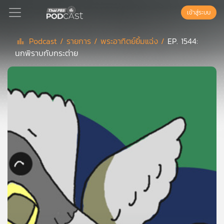
เข้าสู่ระบบ
Podcast /
รายการ /
พระอาทิตย์ยิ้มแฉ่ง /
EP. 1544:
นกพิราบกับกระต่าย
Podcast
เพล
ย์
ลิ
สต์
แนะนำ
เพล
ย์
ลิ
สต์
ของ