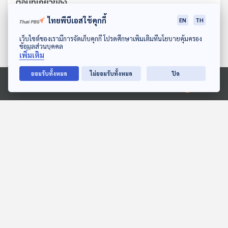
ตอนที่เกี่ยวข้อง
ไทยพีบีเอสใช้คุกกี้
EN
TH
ดาวน์โหลด Thai PBS Podcast Application
เว็บไซต์ของเรามีการจัดเก็บคุกกี้ โปรดศึกษาเพิ่มเติมที่นโยบายคุ้มครอง
ข้อมูลส่วนบุคคล
เพิ่มเติม
ยอมรับทั้งหมด
ไม่ยอมรับทั้งหมด
ปิด
Ⓒ 2020 องค์การกระจายเสียงและแพร่ภาพสาธารณะแห่งประเทศไทย
EP. 5: ล่องไพร เสือกึ่ง
EP. 163: ณธัช | รอบ 13.00
พุทธกาล
| วันเด็ก 2569
ห้องสมุดหลังไมค์
Podcaster ตัวน้อย