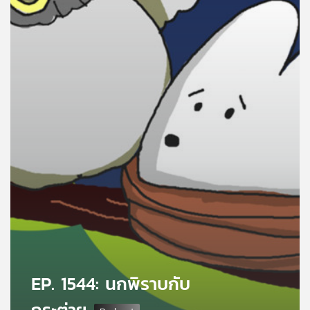
คุณ
เพลง
บทความ
ข่าว
และ
กิจกรรม
เกี่ยว
กับ
เรา
EP. 1544: นกพิราบกับ
กระต่าย