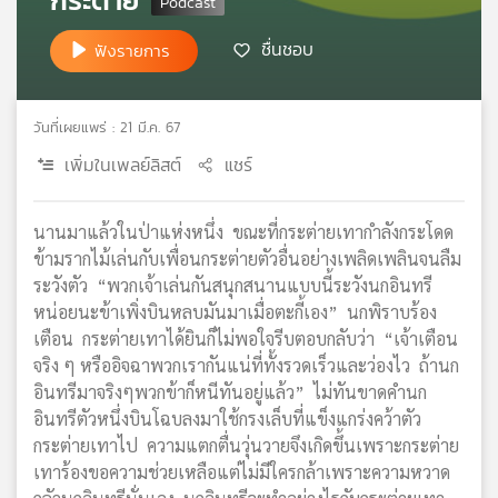
เครือ
ชื่นชอบ
ข่าย
ฟังรายการ
วิทยุ
ไทย
พี
วันที่เผยแพร่ : 21 มี.ค. 67
บี
เพิ่มในเพลย์ลิสต์
แชร์
เอส
นานมาแล้วในป่าแห่งหนึ่ง ขณะที่กระต่ายเทากำลังกระโดด
แผนที่
ข้ามรากไม้เล่นกับเพื่อนกระต่ายตัวอื่นอย่างเพลิดเพลินจนลืม
วิทยุ
ระวังตัว “พวกเจ้าเล่นกันสนุกสนานแบบนี้ระวังนกอินทรี
เครือ
หน่อยนะข้าเพิ่งบินหลบมันมาเมื่อตะกี้เอง” นกพิราบร้อง
ข่าย
เตือน กระต่ายเทาได้ยินก็ไม่พอใจรีบตอบกลับว่า “เจ้าเตือน
จริง ๆ หรืออิจฉาพวกเรากันแน่ที่ทั้งรวดเร็วและว่องไว ถ้านก
อินทรีมาจริงๆพวกข้าก็หนีทันอยู่แล้ว” ไม่ทันขาดคำนก
อินทรีตัวหนึ่งบินโฉบลงมาใช้กรงเล็บที่แข็งแกร่งคว้าตัว
กระต่ายเทาไป ความแตกตื่นวุ่นวายจึงเกิดขึ้นเพราะกระต่าย
เทาร้องขอความช่วยเหลือแต่ไม่มีใครกล้าเพราะความหวาด