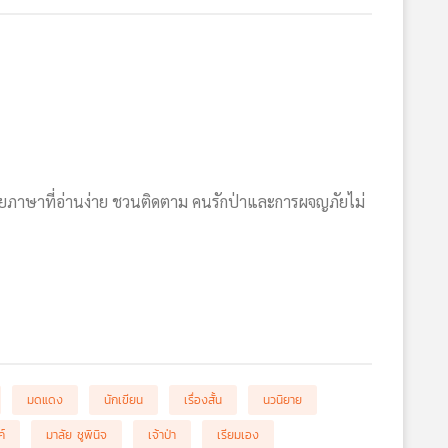
้วยภาษาที่อ่านง่าย ชวนติดตาม คนรักป่าและการผจญภัยไม่
มดแดง
นักเขียน
เรื่องสั้น
นวนิยาย
์
มาลัย ชูพินิจ
เจ้าป่า
เรียมเอง