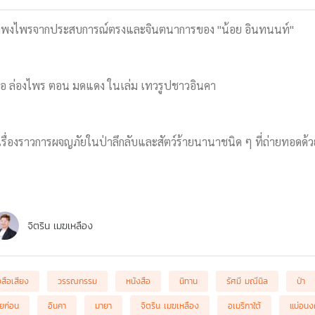
กลางพงไพรจากประสบการณ์ตรงและจินตนาการของ "น้อย อินทนนท์"
นอ ล่องไพร ตอน มดแดง ในเล่ม เทวรูปชาวอินคา
เรื่องราวการผจญภัยในป่าลึกลับและสัตว์ร้ายนานาชนิด ๆ ที่ถ่ายทอดด
จิตริน เมฆเหลือง
งสือเสียง
วรรณกรรม
หนังสือ
นิทาน
รัศมี มณีนิล
ป่า
ัยก่อน
อินคา
มายา
จิตริน เมฆเหลือง
อเมริกาใต้
แม่อนงค