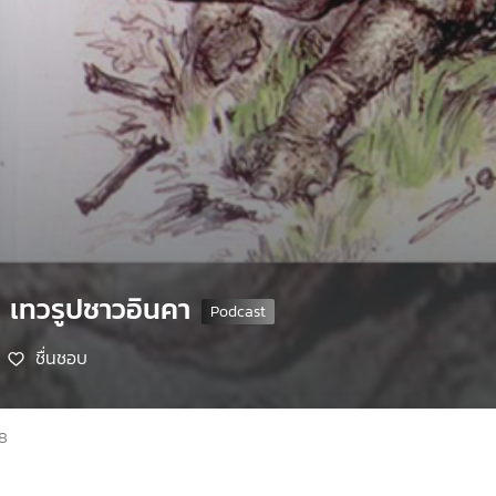
ร เทวรูปชาวอินคา
ชื่นชอบ
68