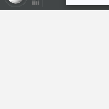
สารคดี ฉบับพิเศษ
120 ปี มาลัย ชูพินิจ
ห้องสมุดหลังไมค์
ตอนที่เกี่ยวข้อง
EP. 154: ภัชภิชา วัจ
นมาลา | รอบ 11.00 |