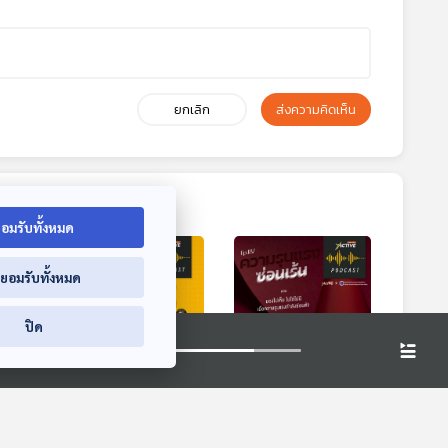
ยกเลิก
ส่งความคิดเห็น
อมรับทั้งหมด
่ยอมรับทั้งหมด
ปิด
าสิโน
EP. 186: Blue
EP. 187: มองไม่เห็น
ย
Zones ดินแดนแห่ง
ไม่ใช่ไม่มี เมื่อความ
หน
ผู้คนที่มีอายุร้อยปี
รุนแรงกำลังซ่อนตัว
cast
The Active Podcast
The Active Podcast