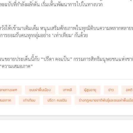
ะฉบับที่กำลังผลักดัน เริ่มเห็นพัฒนาการไปในทางบวก
ังให้เข้ามาเติมเต็ม หนุนเสริมศักยภาพในทุกมิติบนความหลากหลายทางช
การยอมรับคนทุกกลุ่มอย่าง ‘เท่าเทียม’ กันด้วย
ขยายประเด็นนี้กับ “ปรีดา คงแป้น” กรรมการสิทธิมนุษยชนแห่งชาติ เพ
ง “ความเสมอภาค”
ลายทางเพศ
ชนเผ่าพื้นเมือง
เกาหลี
ผู้สูงอายุ
ข่าว
อคติ
สมอภาค
เท่าเทียม
ปรีดา คงแป้น
ร่างกฎหมายชาติพันธุ์และชนเผ่าพื้นเมื