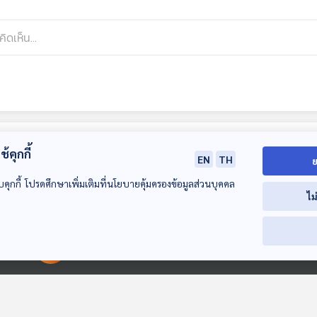
้คุกกี้
EN
TH
ย
บคุกกี้ โปรดศึกษาเพิ่มเติมที่นโยบายคุ้มครองข้อมูลส่วนบุคคล
ไม
00:00:00
00:00:00
EP. 182: อร่อยปาก
EP. 183: ปิดประตู
EP. 184: บ่อนก
ลำบากไต
ความเหลื่อมล้ำ เปิด
ถูกกฎหมาย ไท
คลังข้อสอบระดับชาติ
พร้อมเสี่ยงแค่ไ
The Active Podcast
The Active Podcast
The Active Pod