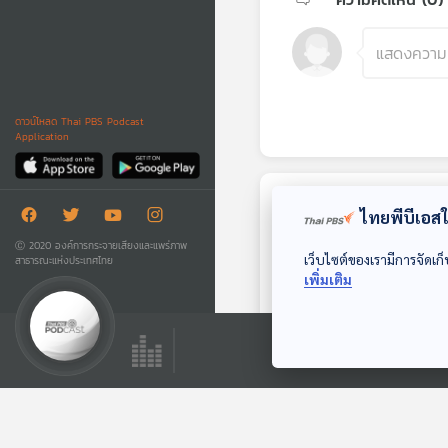
ดาวน์โหลด Thai PBS Podcast
Application
ตอนถัดไป
ไทยพีบีเอสใช
Ⓒ 2020 องค์การกระจายเสียงและแพร่ภาพ
เว็บไซต์ของเรามีการจัดเก็
สาธารณะแห่งประเทศไทย
เพิ่มเติม
EP. 181: ส่องห้องเช่า
เท่ารูหนู โกชีวอน
สะท้อนปัญหาที่อยู่
The Active Podcast