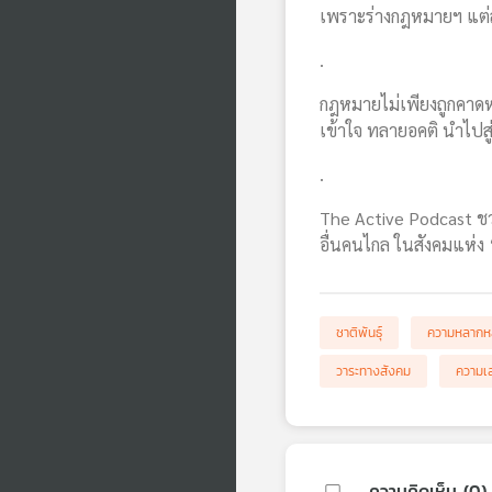
เพราะร่างกฎหมายฯ แต่ล
.
กฎหมายไม่เพียงถูกคาดหว
เข้าใจ ทลายอคติ นำไปสู่
.
The Active Podcast ชวน
อื่นคนไกล ในสังคมแห่
ชาติพันธุ์
ความหลากห
วาระทางสังคม
ความเ
ความคิดเห็น (
0
)