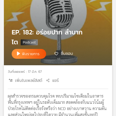
เครือ
ข่าย
วิทยุ
ไทย
พี
EP. 182: อร่อยปาก ลำบาก
บี
ไต
เอส
ชื่นชอบ
ฟังรายการ
แผนที่
วิทยุ
เครือ
วันที่เผยแพร่ : 17 มี.ค. 67
ข่าย
เพิ่มในเพลย์ลิสต์
แชร์
ผลสำรวจของกรมควบคุมโรค พบปริมาณโซเดียมในอาหาร
พื้นที่กรุงเทพฯ อยู่ในระดับเค็มมาก สอดคล้องกับแนวโน้มผู้
ป่วยโรคไม่ติดต่อเรื้อรังหรือว่า NCD อย่างเบาหวาน ความดัน
และส่วนใหญ่จะไปจบที่ไตวาย มีจำนวนเพิ่มสูงขึ้นทุกปี