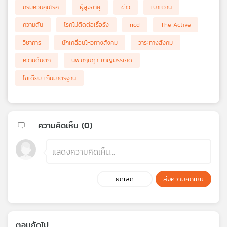
กรมควบคุมโรค
ผู้สูงอายุ
ข่าว
เบาหวาน
ความดัน
โรคไม่ติดต่อเรื้อรัง
ncd
The Active
วิชาการ
นักเคลื่อนไหวทางสังคม
วาระทางสังคม
ความดันตก
นพ.กฤษฎา หาญบรรเจิด
โซเดียม เกินมาตรฐาน
ความคิดเห็น (
0
)
ยกเลิก
ส่งความคิดเห็น
ตอนถัดไป