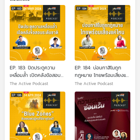
EP. 183: ปิดประตูความ
EP. 184: บ่อนกาสิโนถูก
เหลื่อมล้ำ เปิดคลังข้อสอบ
กฎหมาย ไทยพร้อมเสี่ยงแค่
ระดับชาติ
ไหน
The Active Podcast
The Active Podcast