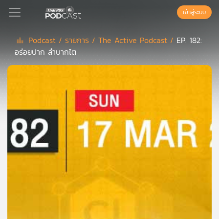
เข้าสู่ระบบ
Podcast /
รายการ /
The Active Podcast /
EP. 182:
อร่อยปาก ลำบากไต
Podcast
เพล
ย์
ลิ
สต์
แนะนำ
เพล
ย์
ลิ
สต์
ของ