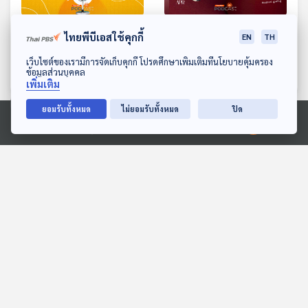
EP. 186: Blue Zones ดิน
EP. 187: มองไม่เห็น ไม่ใช่
ไทยพีบีเอสใช้คุกกี้
EN
TH
แดนแห่งผู้คนที่มีอายุร้อยปี
ไม่มี เมื่อความรุนแรงกำลัง
ดาวน์โหลด Thai PBS Podcast Application
ซ่อนตัว
เว็บไซต์ของเรามีการจัดเก็บคุกกี้ โปรดศึกษาเพิ่มเติมที่นโยบายคุ้มครอง
The Active Podcast
The Active Podcast
ข้อมูลส่วนบุคคล
เพิ่มเติม
ยอมรับทั้งหมด
ไม่ยอมรับทั้งหมด
ปิด
ตอนที่เกี่ยวข้อง
Ⓒ 2020 องค์การกระจายเสียงและแพร่ภาพสาธารณะแห่งประเทศไทย
EP. 118: สมมุติว่า! | 10 สส.
EP. 75: วิกฤตภาคเหนือ
พรรคส้ม ได้ไปต่อ !!
"เมืองจมฝุ่น" ปัญหาซ้ำซาก
"ไร้ทางออก" ?