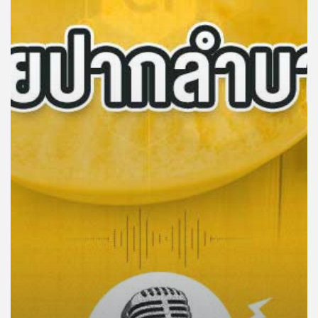
คุณ
เพลง
บทความ
ข่าว
และ
กิจกรรม
เกี่ยว
กับ
เรา