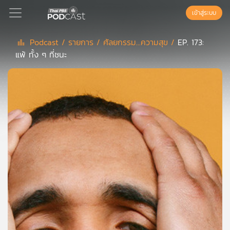
เข้าสู่ระบบ
Podcast /
รายการ /
ศัลยกรรม...ความสุข /
EP. 173:
แพ้ ทั้ง ๆ ที่ชนะ
Podcast
เพล
ย์
ลิ
สต์
แนะนำ
เพล
ย์
ลิ
สต์
ของ