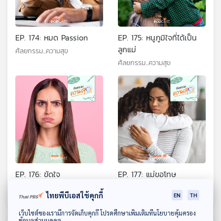
EP. 174: หมด Passion
EP. 175: หนูภูมิใจที่ได้เป็น
ลูกแม่
ศัลยกรรม...ความสุข
ศัลยกรรม...ความสุข
EP. 176: ขัดใจ
EP. 177: แม่ขอโทษ
ศัลยกรรม...ความสุข
ศัลยกรรม...ความสุข
ไทยพีบีเอสใช้คุกกี้
EN
TH
ดาวน์โหลด Thai PBS Podcast Application
เว็บไซต์ของเรามีการจัดเก็บคุกกี้ โปรดศึกษาเพิ่มเติมที่นโยบายคุ้มครอง
ข้อมูลส่วนบุคคล