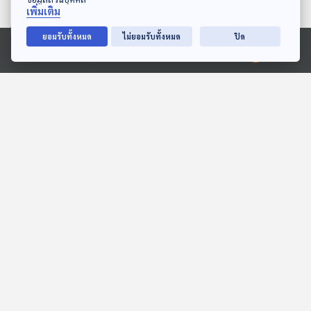
ตอนที่เกี่ยวข้อง
เพิ่มเติม
ยอมรับทั้งหมด
ไม่ยอมรับทั้งหมด
ปิด
Ⓒ 2020 องค์การกระจายเสียงและแพร่ภาพสาธารณะแห่งประเทศไทย
EP. 13: BEYOND THE
EP. 273: ดราม่าศุภจี
BEAUTY | หมอบรูซ - คชิส
ทุเรียนลูกละ 100 |
รา ศรีดาโคตร
โครงสร้างค่าไฟฟ้าใหม่ใคร
Into the Rainbow เรื่องเล่า
คุยให้คิด
ได้ใครเสีย | ดราม่าอธิบดี
จากสายรุ้ง
กรมฝนหลวงลาออก