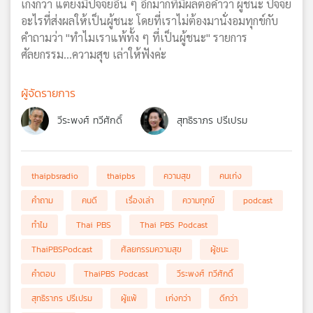
เก่งกว่า แต่ยังมีปัจจัยอื่น ๆ อีกมากที่มีผลต่อคำว่า ผู้ชนะ ปัจจัย
อะไรที่ส่งผลให้เป็นผู้ชนะ โดยที่เราไม่ต้องมานั่งอมทุกข์กับ
คำถามว่า "ทำไมเราแพ้ทั้ง ๆ ที่เป็นผู้ชนะ" รายการ
ศัลยกรรม...ความสุข เล่าให้ฟังค่ะ
ผู้จัดรายการ
วีระพงศ์ ทวีศักดิ์
สุทธิราภร ปรีเปรม
thaipbsradio
thaipbs
ความสุข
คนเก่ง
คำถาม
คนดี
เรื่องเล่า
ความทุกข์
podcast
ทำไม
Thai PBS
Thai PBS Podcast
ThaiPBSPodcast
ศัลยกรรมความสุข
ผู้ชนะ
คำตอบ
ThaiPBS Podcast
วีระพงศ์ ทวีศักดิ์
สุทธิราภร ปรีเปรม
ผู้แพ้
เก่งกว่า
ดีกว่า