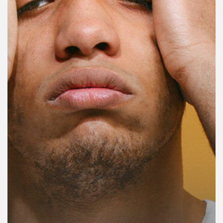
คุณ
เพลง
บทความ
ข่าว
และ
กิจกรรม
เกี่ยว
กับ
เรา