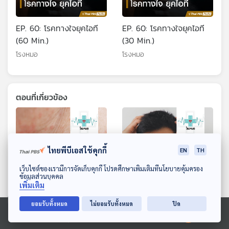
EP. 60: โรคทางใจยุคไอที
EP. 60: โรคทางใจยุคไอที
(60 Min.)
(30 Min.)
โรงหมอ
โรงหมอ
ตอนที่เกี่ยวข้อง
ไทยพีบีเอสใช้คุกกี้
EN
TH
ดาวน์โหลด Thai PBS Podcast Application
เว็บไซต์ของเรามีการจัดเก็บคุกกี้ โปรดศึกษาเพิ่มเติมที่นโยบายคุ้มครอง
ข้อมูลส่วนบุคคล
เพิ่มเติม
ยอมรับทั้งหมด
ไม่ยอมรับทั้งหมด
ปิด
EP. 1199: ผดร้อน โรค
EP. 1200: ลดเครียดก่อน
ผิวหนังในหน้าร้อน
เกิดโรค เทคนิคง่าย ๆ ทำได้
Ⓒ 2020 องค์การกระจายเสียงและแพร่ภาพสาธารณะแห่งประเทศไทย