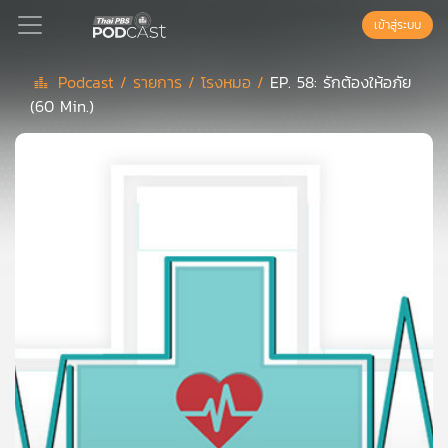
เข้าสู่ระบบ
Podcast /
รายการ /
โรงหมอ /
EP. 58: รักต้องให้อภัย
(60 Min.)
Podcast
เพล
ย์
ลิ
สต์
แนะนำ
เพล
ย์
ลิ
สต์
ของ