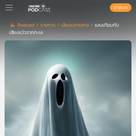
เข้าสู่ระบบ
Podcast /
รายการ /
เสียงปลายสาย /
แสงเทียนกับ
เสียงแว่วจากทะเล
Podcast
เพล
ย์
ลิ
สต์
แนะนำ
เพล
ย์
ลิ
สต์
ของ