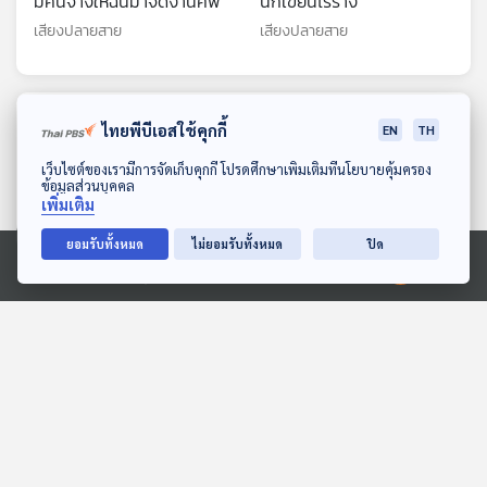
มีคนจ้างให้ฉันมาจัดงานศพ
นักเขียนไร้ร่าง
เสียงปลายสาย
เสียงปลายสาย
ตอนที่เกี่ยวข้อง
ไทยพีบีเอสใช้คุกกี้
EN
TH
ดาวน์โหลด Thai PBS Podcast Application
เว็บไซต์ของเรามีการจัดเก็บคุกกี้ โปรดศึกษาเพิ่มเติมที่นโยบายคุ้มครอง
ข้อมูลส่วนบุคคล
เพิ่มเติม
ยอมรับทั้งหมด
ไม่ยอมรับทั้งหมด
ปิด
Ⓒ 2020 องค์การกระจายเสียงและแพร่ภาพสาธารณะแห่งประเทศไทย
EP. 274: แลนด์บริดจ์ ไทย
EP. 257: นับถอยหลังก่อน
ได้หรือเสีย | เหลี่ยม
เลือกตั้งใหญ่ | สุริยะย้ำ
การเมือง พ.ร.ก.กู้เงิน |
ทำให้หลานมันดู | การเมือง
คุยให้คิด
คุยให้คิด
หารือปัญหาชายแดนไทย-
ไทยเหมือนเดิมเศรษฐกิจไม่
กัมพูชา
ดีขึ้น