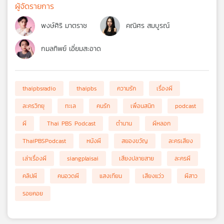
ผู้จัดรายการ
พงษ์ศิริ มาตราช
คณิศร สมบูรณ์
กมลทิพย์ เอี่ยมสะอาด
thaipbsradio
thaipbs
ความรัก
เรื่องผี
ละครวิทยุ
ทะเล
คนรัก
เพื่อนสนิท
podcast
ผี
Thai PBS Podcast
ตำนาน
ผีหลอก
ThaiPBSPodcast
หนังผี
สยองขวัญ
ละครเสียง
เล่าเรื่องผี
siangplaisai
เสียงปลายสาย
ละครผี
คลิปผี
คนอวดผี
แสงเทียน
เสียงแว่ว
ผีสาว
รอยคอย