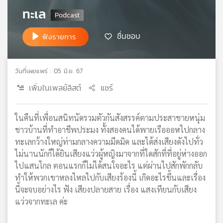
ทะเล
เครือ
ข่าย
วิทยุ
ชื่นชอบ
ฟังรายการ
ไทย
พี
บี
วันที่เผยแพร่ : 05 มิ.ย. 67
เอส
เพิ่มในเพลย์ลิสต์
แชร์
แผนที่
ในคืนที่เพื่อนสนิทนัดรวมตัวกันสังสรรค์ตามประสาชายหนุ่ม
วิทยุ
ชาวบ้านที่ทำอาชีพประมง ทั้งสองคนได้พายเรือออหไปกลาง
เครือ
ทะเลกว้างใหญ่ท่ามกลางความมืดมิด และได้ส่งเสียงดังไปทั่ว
ข่าย
ไม่นานนักก็ได้ยินเสียงแว่วผู้หญิงมาจากที่ใดสักที่ที่อยู่ห่างออก
ไปแสนไกล ตอนแรกก็ไม่ได้สนใจอะไร แต่ผ่านไปสักพักกลับ
ทำให้พวกเขาหลงไหลไปกับเสียงร้องนี้ เกิดอะไรขึ้นและเรื่อง
นี้จะจบอย่างไร ฟัง เสียงปลายสาย เรื่อง แสงเทียนกับเสียง
แว่วจากทะเล ค่ะ