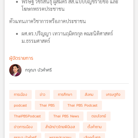
พริษฐ์ วัชรสินธุ ผู้สมัคร สส.แบบบัญชีรายชื่อ และ
โฆษกพรรคประชาชน
ตัวแทนภาควิชาการหรือภาคประชาชน
ผศ.ดร.ปริญญา เทวานฤมิตรกุล คณะนิติศาสตร์
ม.ธรรมศาสตร์
ผู้จัดรายการ
กรุณา บัวคำศรี
การเมือง
ข่าว
การศึกษา
สังคม
เศรษฐกิจ
podcast
Thai PBS
Thai PBS Podcast
ThaiPBSPodcast
Thai PBS News
ตอบโจทย์
ข่าวการเมือง
สำนักข่าวไทยพีบีเอส
ตั้งคำถาม
กรุณา บัวคำศรี
พรรคประชาชน
เลือกตั้ง69