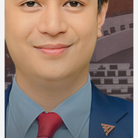
คุณ
เพลง
บทความ
ข่าว
และ
กิจกรรม
เกี่ยว
กับ
เรา