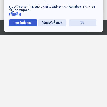
2569
ศึกเลือกตั้ง 2569
ตอบโจทย์
ตอบโจทย์
ดาวน์โหลด Thai PBS Podcast Application
เว็บไซต์ของเรามีการจัดเก็บคุกกี้ โปรดศึกษาเพิ่มเติมที่นโยบายคุ้มครอง
ข้อมูลส่วนบุคคล
เพิ่มเติม
ตอนที่เกี่ยวข้อง
ยอมรับทั้งหมด
ไม่ยอมรับทั้งหมด
ปิด
Ⓒ 2020 องค์การกระจายเสียงและแพร่ภาพสาธารณะแห่งประเทศไทย
58:08
58:08
EP. 1225: ภาพขุ่นมัวมองไม่
EP. 272: ศักดิ์สยามกับ 10
ชัด สั้นยาวเอียง ปัญหา
สส. ประชาชน | ปฏิบัติหน้าที่
สายตาแต่ละช่วงวัย
แบบมีเงื่อนไข | ขยายเพดาน
โรงหมอ
คุยให้คิด
หนี้สาธารณะ