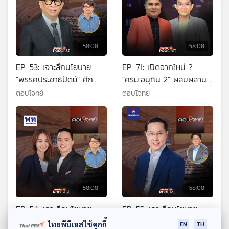
58:08
58:08
EP. 53: เจาะลึกนโยบาย
EP. 71: เปิดฉากใหม่ ?
"พรรคประชาธิปัตย์" ศึก
"ครม.อนุทิน 2" ผสมผสาน
เลือกตั้ง 2569
"เลือดใหม่-บ้านใหญ่"
ตอบโจทย์
ตอบโจทย์
58:08
58:08
EP. 54: เจาะลึกนโยบาย
EP. 55: เจาะลึกนโยบาย
"พรรคเพื่อไทย" ศึกเลือกตั้ง
"พรรครวมไทยสร้างชาติ"
ไทยพีบีเอสใช้คุกกี้
EN
TH