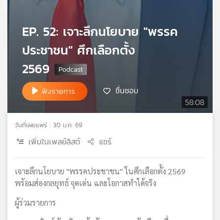
เครือ
ข่าย
EP. 52: เจาะลึกนโยบาย "พรรค
วิทยุ
ไทย
ประชาชน" ศึกเลือกตั้ง
พี
2569
บี
เอส
ชื่นชอบ
ฟังรายการ
58:08
แผนที่
วิทยุ
วันที่เผยแพร่ : 30 ม.ค. 69
เครือ
เพิ่มในเพลย์ลิสต์
แชร์
ข่าย
เจาะลึกนโยบาย "พรรคประชาชน" ในศึกเลือกตั้ง 2569
พร้อมส่องกลยุทธ์ จุดเด่น และโอกาสทำได้จริง
ผู้ร่วมรายการ