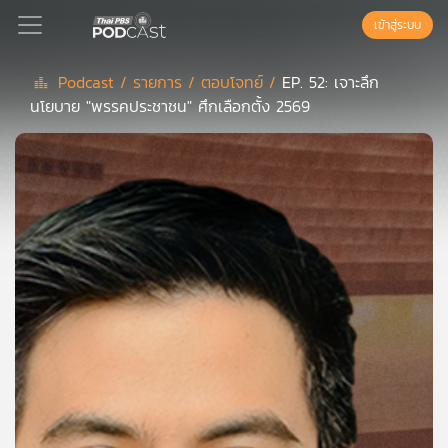
เข้าสู่ระบบ
Podcast /
รายการ /
ตอบโจทย์ /
EP. 52: เจาะลึก
นโยบาย "พรรคประชาชน" ศึกเลือกตั้ง 2569
Podcast
เพล
ย์
ลิ
สต์
แนะนำ
เพล
ย์
ลิ
สต์
ของ