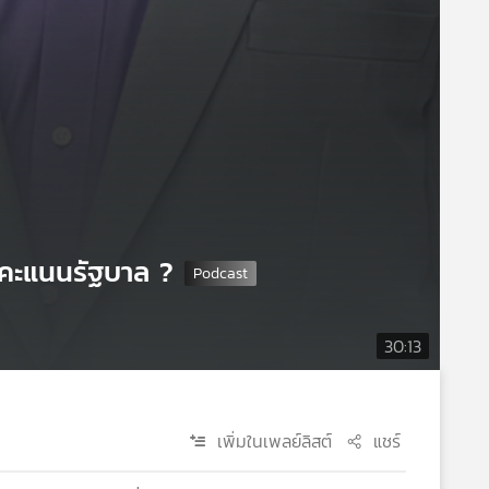
ดคะแนนรัฐบาล ?
30:13
เพิ่มในเพลย์ลิสต์
แชร์