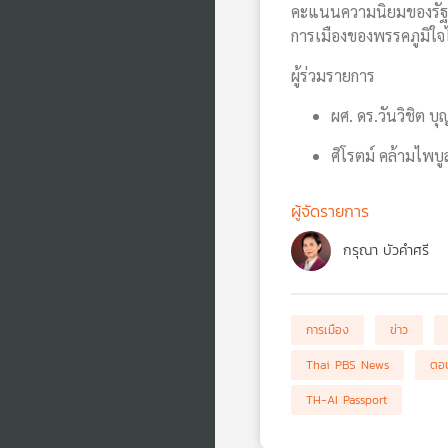
คะแนนความนิยมของรัฐบา
การเมืองของพรรคภูมิใ
ผู้ร่วมรายการ
ผศ. ดร.วันวิชิต บ
ศิโรตม์ คล้ามไพบู
ผู้จัดรายการ
กรุณา บัวคำศรี
การเมือง
ข่าว
Thai PBS News
ตอบ
TH-AI Passport