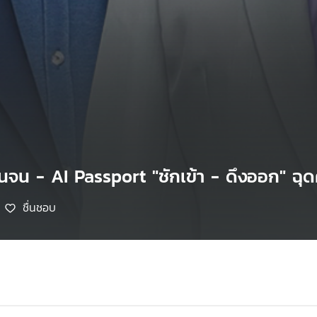
คนจน - AI Passport "ชักเข้า - ดึงออก" ฉุ
ชื่นชอบ