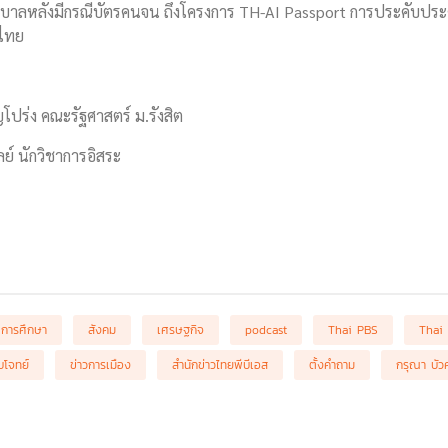
ลหลังมีกรณีบัตรคนจน ถึงโครงการ TH-AI Passport การประคับประคอง
จไทย
ุญโปร่ง คณะรัฐศาสตร์ ม.รังสิต
ลย์ นักวิชาการอิสระ
การศึกษา
สังคม
เศรษฐกิจ
podcast
Thai PBS
Thai
โจทย์
ข่าวการเมือง
สำนักข่าวไทยพีบีเอส
ตั้งคำถาม
กรุณา บัว