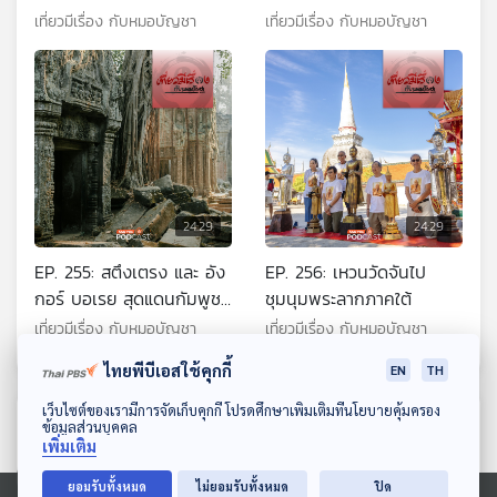
เที่ยวมีเรื่อง กับหมอบัญชา
เที่ยวมีเรื่อง กับหมอบัญชา
24:29
24:29
EP. 255: สตึงเตรง และ อัง
EP. 256: เหวนวัดจันไป
กอร์ บอเรย สุดแดนกัมพูชา
ชุมนุมพระลากภาคใต้
ที่หมอบัญชาอาจไม่ได้ไป
เที่ยวมีเรื่อง กับหมอบัญชา
เที่ยวมีเรื่อง กับหมอบัญชา
ไทยพีบีเอสใช้คุกกี้
EN
TH
ดาวน์โหลด Thai PBS Podcast Application
เว็บไซต์ของเรามีการจัดเก็บคุกกี้ โปรดศึกษาเพิ่มเติมที่นโยบายคุ้มครอง
ตอนที่เกี่ยวข้อง
ข้อมูลส่วนบุคคล
เพิ่มเติม
ยอมรับทั้งหมด
ไม่ยอมรับทั้งหมด
ปิด