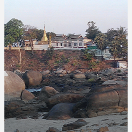
คุณ
เพลง
บทความ
ข่าว
และ
กิจกรรม
เกี่ยว
กับ
เรา