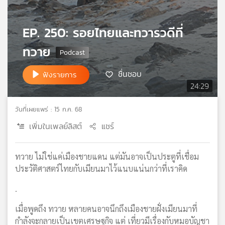
เครือ
ข่าย
EP. 250: รอยไทยและทวารวดีที่
วิทยุ
ไทย
ทวาย
พี
บี
ชื่นชอบ
ฟังรายการ
เอส
24:29
วันที่เผยแพร่ : 15 ก.ค. 68
แผนที่
เพิ่มในเพลย์ลิสต์
แชร์
วิทยุ
เครือ
ข่าย
ทวาย ไม่ใช่แค่เมืองชายแดน แต่มันอาจเป็นประตูที่เชื่อม
ประวัติศาสตร์ไทยกับเมียนมาไว้แนบแน่นกว่าที่เราคิด
.
เมื่อพูดถึง ทวาย หลายคนอาจนึกถึงเมืองชายฝั่งเมียนมาที่
กำลังจะกลายเป็นเขตเศรษฐกิจ แต่ เที่ยวมีเรื่องกับหมอบัญชา