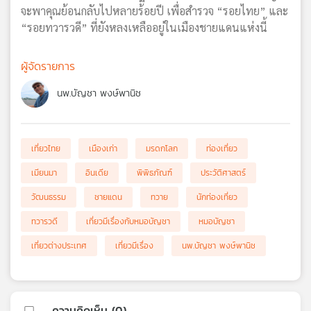
จะพาคุณย้อนกลับไปหลายร้อยปี เพื่อสำรวจ “รอยไทย” และ
“รอยทวารวดี” ที่ยังหลงเหลืออยู่ในเมืองชายแดนแห่งนี้
ผู้จัดรายการ
นพ.บัญชา พงษ์พานิช
เที่ยวไทย
เมืองเก่า
มรดกโลก
ท่องเที่ยว
เมียนมา
อินเดีย
พิพิธภัณฑ์
ประวัติศาสตร์
วัฒนธรรม
ชายแดน
ทวาย
นักท่องเที่ยว
ทวารวดี
เที่ยวมีเรื่องกับหมอบัญชา
หมอบัญชา
เที่ยวต่างประเทศ
เที่ยวมีเรื่อง
นพ.บัญชา พงษ์พานิช
ความคิดเห็น (
0
)