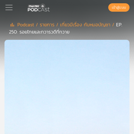
เข้าสู่ระบบ
Podcast /
รายการ /
เที่ยวมีเรื่อง กับหมอบัญชา /
EP.
250: รอยไทยและทวารวดีที่ทวาย
Podcast
เพล
ย์
ลิ
สต์
แนะนำ
เพล
ย์
ลิ
สต์
ของ