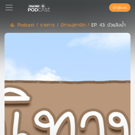
เข้าสู่ระบบ
Podcast /
รายการ /
นิทานสุภาษิต /
EP. 43: บัวแล้งน้ำ
Podcast
เพล
ย์
ลิ
สต์
แนะนำ
เพล
ย์
ลิ
สต์
ของ