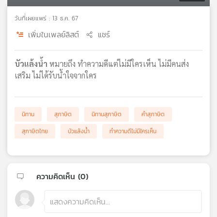
เครือ
วันที่เผยแพร่ : 13 ธ.ค. 67
ข่าย
วิทยุ
เพิ่มในเพลย์ลิสต์
แชร์
ไทย
พี
บี
บัวแล้งน้ำ
หมายถึง ทำความดีแต่ไม่มีใครเห็น ไม่มีคนส่ง
เอส
เสริม ไม่ได้รับน้ำใจจากใคร
แผนที่
นิทาน
สุภาษิต
นิทานสุภาษิต
คำสุภาษิต
วิทยุ
เครือ
สุภาษิตไทย
บัวแล้งน้ำ
ทำความดีไม่มีใครเห็น
ข่าย
ความคิดเห็น (
0
)