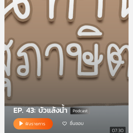
คุณ
เพลง
บทความ
ข่าว
และ
กิจกรรม
เกี่ยว
EP. 43: บัวแล้งน้ำ
กับ
เรา
ชื่นชอบ
ฟังรายการ
07:30