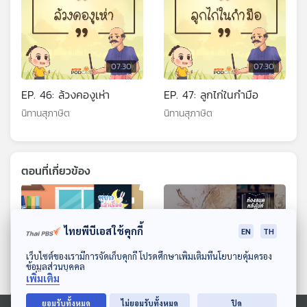
07:30
07:30
EP. 46: ล้วงคองูเห่า
EP. 47: ลูกไก่ในกำมือ
นิทานสุภาษิต
นิทานสุภาษิต
ตอนที่เกี่ยวข้อง
ไทยพีบีเอสใช้คุกกี้
EN
TH
ดาวน์โหลด Thai PBS Podcast Application
เว็บไซต์ของเรามีการจัดเก็บคุกกี้ โปรดศึกษาเพิ่มเติมที่นโยบายคุ้มครอง
ข้อมูลส่วนบุคคล
เพิ่มเติม
07:30
07:30
ยอมรับทั้งหมด
ไม่ยอมรับทั้งหมด
ปิด