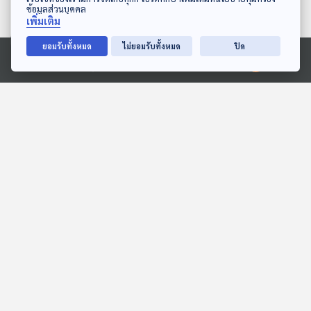
ข้อมูลส่วนบุคคล
เพิ่มเติม
ยอมรับทั้งหมด
ไม่ยอมรับทั้งหมด
ปิด
07:20
07:20
Ⓒ 2020 องค์การกระจายเสียงและแพร่ภาพสาธารณะแห่งประเทศไทย
EP. 125: นิทาน อู๊ดอู๊ด โกรธ
EP. 10: ล่องไพร เทวรูปชาว
คุณพ่อ
อินคา
หูยาวเล่าเรื่อง
ห้องสมุดหลังไมค์
07:20
07:20
EP. 2040: ทำไมเจอแดด
EP. 1945: กระจกในลิฟต์…มี
แล้วต้อง ฮัดเชิ้ว!
ไว้ทำไมนะ
พระอาทิตย์ยิ้มแฉ่ง
พระอาทิตย์ยิ้มแฉ่ง