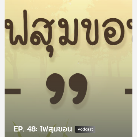
คุณ
เพลง
บทความ
ข่าว
และ
กิจกรรม
เกี่ยว
กับ
เรา
EP. 48: ไฟสุมขอน