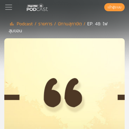
เข้าสู่ระบบ
Podcast /
รายการ /
นิทานสุภาษิต /
EP. 48: ไฟ
สุมขอน
Podcast
เพล
ย์
ลิ
สต์
แนะนำ
เพล
ย์
ลิ
สต์
ของ