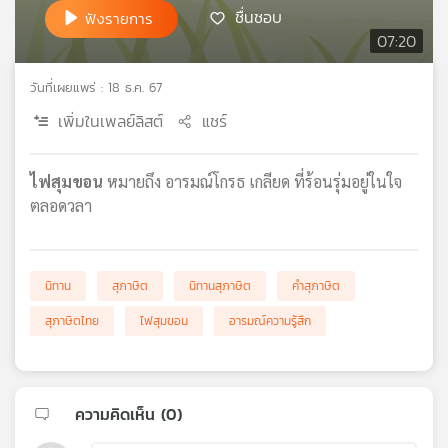
ชื่นชอบ
ฟังรายการ
เครือ
07:20
ข่าย
วิทยุ
ไทย
วันที่เผยแพร่ : 18 ธ.ค. 67
พี
เพิ่มในเพลย์ลิสต์
แชร์
บี
เอส
ไฟสุมขอน
หมายถึง อารมณ์โกรธ เกลียด ที่ร้อนรุ่มอยู่ในใจ
ตลอดวลา
แผนที่
วิทยุ
เครือ
นิทาน
สุภาษิต
นิทานสุภาษิต
คำสุภาษิต
ข่าย
สุภาษิตไทย
ไฟสุมขอน
อารมณ์ความรู้สึก
ความคิดเห็น (
0
)