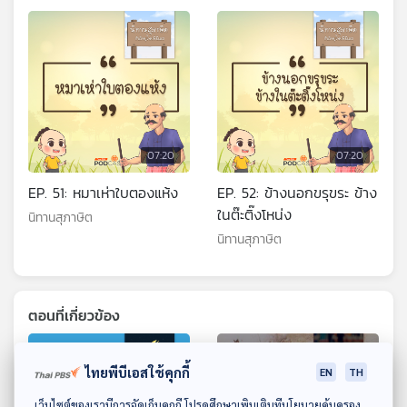
07:20
07:20
EP. 51: หมาเห่าใบตองแห้ง
EP. 52: ข้างนอกขรุขระ ข้าง
ในต๊ะติ๊งโหน่ง
นิทานสุภาษิต
นิทานสุภาษิต
ตอนที่เกี่ยวข้อง
ไทยพีบีเอสใช้คุกกี้
EN
TH
ดาวน์โหลด Thai PBS Podcast Application
เว็บไซต์ของเรามีการจัดเก็บคุกกี้ โปรดศึกษาเพิ่มเติมที่นโยบายคุ้มครอง