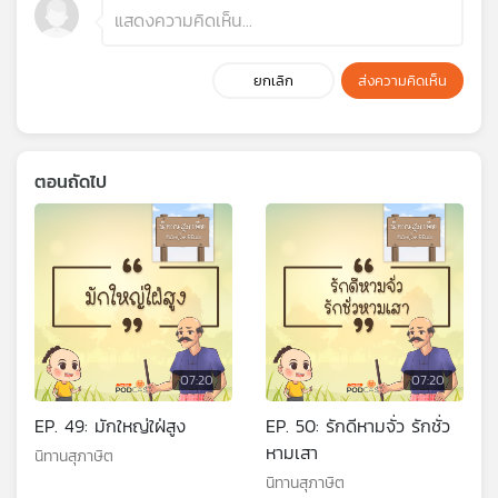
ยกเลิก
ส่งความคิดเห็น
ตอนถัดไป
07:20
07:20
EP. 49: มักใหญ่ใฝ่สูง
EP. 50: รักดีหามจั่ว รักชั่ว
หามเสา
นิทานสุภาษิต
นิทานสุภาษิต