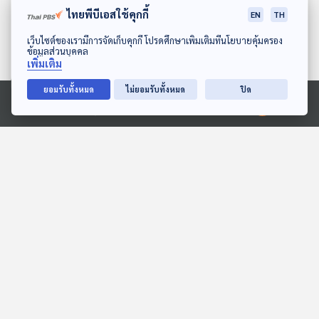
ไทยพีบีเอสใช้คุกกี้
EN
TH
ดาวน์โหลด Thai PBS Podcast Application
เว็บไซต์ของเรามีการจัดเก็บคุกกี้ โปรดศึกษาเพิ่มเติมที่นโยบายคุ้มครอง
ข้อมูลส่วนบุคคล
เพิ่มเติม
ยอมรับทั้งหมด
ไม่ยอมรับทั้งหมด
ปิด
06:49
06:49
Ⓒ 2020 องค์การกระจายเสียงและแพร่ภาพสาธารณะแห่งประเทศไทย
EP. 1989: ทำไมน้ำแข็งถึง
EP. 17: ทุ่งมหาราช
ลอยน้ำ
ห้องสมุดหลังไมค์
พระอาทิตย์ยิ้มแฉ่ง
06:49
06:49