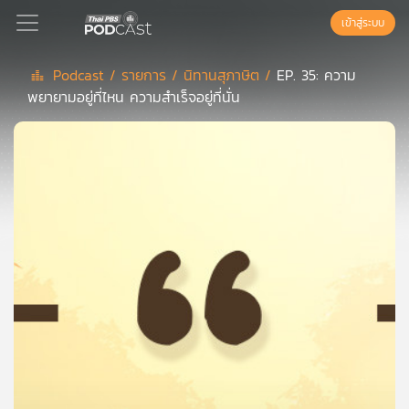
เข้าสู่ระบบ
Podcast /
รายการ /
นิทานสุภาษิต /
EP. 35: ความ
พยายามอยู่ที่ไหน ความสำเร็จอยู่ที่นั่น
Podcast
เพล
ย์
ลิ
สต์
แนะนำ
เพล
ย์
ลิ
สต์
ของ