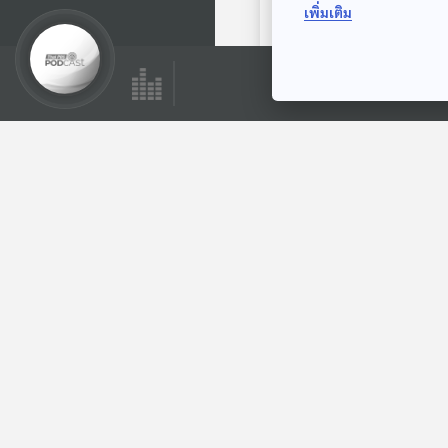
เพิ่มเติม
ลืมพร้า เข้าป่าอย่าลืม
มีด
นิทานสุภาษิต
ตอนที่เกี่ยวข้อง
05:52
EP. 1984: ตั๊กแตนใช้
แขนยักษ์จับเหยื่อได้
ยังไง
พระอาทิตย์ยิ้มแฉ่ง