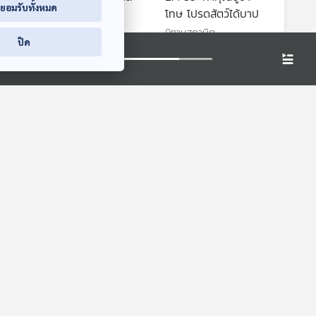
่ยอมรับทั้งหมด
พาลพาไปหาผิด
โทษ โปรดสัตว์ได้บาป
นิทานสุภาษิต
นิทานสุภาษิต
ปิด
5:52
05:52
05:52
้ำกับ
เจอเลียงผาที่หน้าผา
EP. 202: หอยมือเสือ
หอยที่กินแสงเป็น
สื่อเสียงนิทาน : นิทาน
อาหารกับตำนานอัน
เด็กเล็ก
นานาสัตว์สารพัดเสียง
น่ากลัว