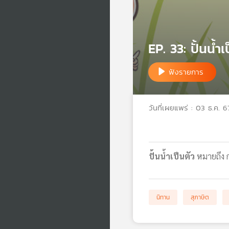
EP. 33: ปั้นน้ำเ
ฟังรายการ
วันที่เผยแพร่ : 03 ธ.ค. 6
ปั้นน้ำเป็นตัว
หมายถึง กา
นิทาน
สุภาษิต