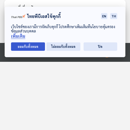
ตอนที่เกี่ยวข้อง
ไทยพีบีเอสใช้คุกกี้
EN
TH
ดาวน์โหลด Thai PBS Podcast Application
เว็บไซต์ของเรามีการจัดเก็บคุกกี้ โปรดศึกษาเพิ่มเติมที่นโยบายคุ้มครอง
ข้อมูลส่วนบุคคล
เพิ่มเติม
ยอมรับทั้งหมด
ไม่ยอมรับทั้งหมด
ปิด
Ⓒ 2020 องค์การกระจายเสียงและแพร่ภาพสาธารณะแห่งประเทศไทย
28:31
28:31
EP. 10: ล่องไพร เสือกึ่ง
EP. 5: ทุ่งมหาราช
พุทธกาล
ห้องสมุดหลังไมค์
ห้องสมุดหลังไมค์