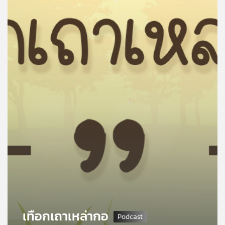
คุณ
เพลง
บทความ
ข่าว
และ
กิจกรรม
เกี่ยว
กับ
เรา
เทือกเถาเหล่ากอ