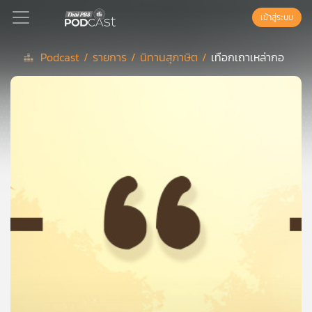
เข้าสู่ระบบ
Podcast /
รายการ /
นิทานสุภาษิต /
เทือกเถาเหล่ากอ
Podcast
เพล
ย์
ลิ
สต์
แนะนำ
เพล
ย์
ลิ
สต์
ของ