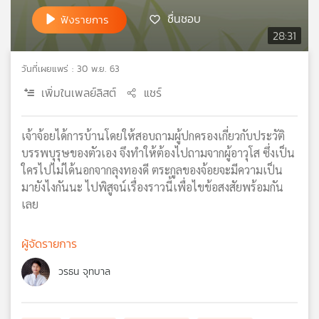
เครือ
ชื่นชอบ
ฟังรายการ
ข่าย
28:31
วิทยุ
ไทย
วันที่เผยแพร่ : 30 พ.ย. 63
พี
เพิ่มในเพลย์ลิสต์
แชร์
บี
เอส
เจ้าจ้อยได้การบ้านโดยให้สอบถามผู้ปกครองเกี่ยวกับประวัติ
บรรพบุรุษของตัวเอง จึงทำให้ต้องไปถามจากผู้อาวุโส ซึ่งเป็น
แผนที่
ใครไปไม่ได้นอกจากลุงทองดี ตระกูลของจ้อยจะมีความเป็น
วิทยุ
มายังไงกันนะ ไปพิสูจน์เรื่องราวนี้เพื่อไขข้อสงสัยพร้อมกัน
เครือ
เลย
ข่าย
ผู้จัดรายการ
วรธน จุทบาล