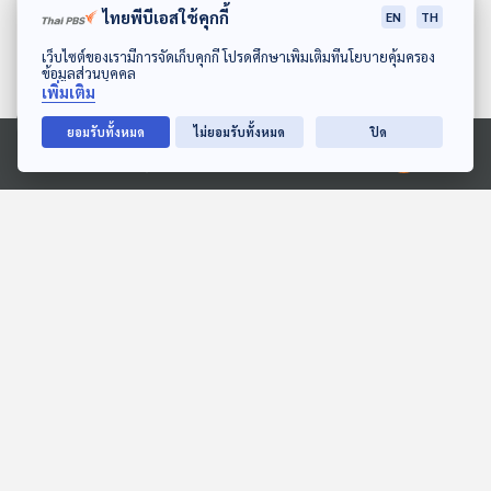
ไทยพีบีเอสใช้คุกกี้
EN
TH
ดาวน์โหลด Thai PBS Podcast Application
เว็บไซต์ของเรามีการจัดเก็บคุกกี้ โปรดศึกษาเพิ่มเติมที่นโยบายคุ้มครอง
ข้อมูลส่วนบุคคล
เพิ่มเติม
ยอมรับทั้งหมด
ไม่ยอมรับทั้งหมด
ปิด
27:41
27:41
Ⓒ 2020 องค์การกระจายเสียงและแพร่ภาพสาธารณะแห่งประเทศไทย
EP. 2013: ชุดเกราะ...ของพี่
EP. 6: ล่องไพร เมืองลับแล
จระเข้
ห้องสมุดหลังไมค์
พระอาทิตย์ยิ้มแฉ่ง
27:41
27:41