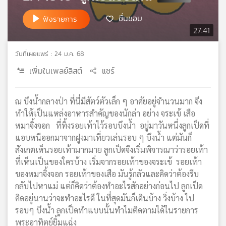
เครือ
ชื่นชอบ
ฟังรายการ
ข่าย
27:41
วิทยุ
ไทย
วันที่เผยแพร่ : 24 ม.ค. 68
พี
บี
เพิ่มในเพลย์ลิสต์
แชร์
เอส
ณ บึงน้ำกลางป่า ที่นี่มีสัตว์ตัวเล็ก ๆ อาศัยอยู่จำนวนมาก จึง
ทำให้เป็นแหล่งอาหารสำคัญของนักล่า อย่าง จระเข้ เสือ
แผนที่
หมาจิ้งจอก ที่ทิ้งรอยเท้าไว้รอบบึงน้ำ อยู่มาวันหนึ่งลูกเป็ดที่
วิทยุ
แอบหนีออกมาจากฝูงมาเที่ยวเล่นรอบ ๆ บึงน้ำ แต่มันก็
เครือ
ข่าย
สังเกตเห็นรอยเท้ามากมาย ลูกเป็ดจึงเริ่มพิจารณาว่ารอยเท้า
ที่เห็นเป็นของใครบ้าง เริ่มจากรอยเท้าของจระเข้ รอยเท้า
ของหมาจิ้งจอก รอยเท้าของเสือ มันรู้กลัวและคิดว่าต้องรีบ
กลับไปหาแม่ แต่ก็คิดว่าต้องทำอะไรสักอย่างก่อนไป ลูกเป็ด
คิดอยู่นานว่าจะทำอะไรดี ในที่สุดมันก็เดินบ้าง วิ่งบ้าง ไป
รอบๆ บึงน้ำ ลูกเป็ดทำแบบนั้นทำไมติดตามได้ในรายการ
พระอาทิตย์ยิ้มแฉ่ง