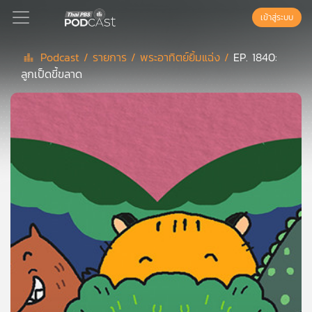
เข้าสู่ระบบ
Podcast /
รายการ /
พระอาทิตย์ยิ้มแฉ่ง /
EP. 1840:
ลูกเป็ดขี้ขลาด
Podcast
เพล
ย์
ลิ
สต์
แนะนำ
เพล
ย์
ลิ
สต์
ของ