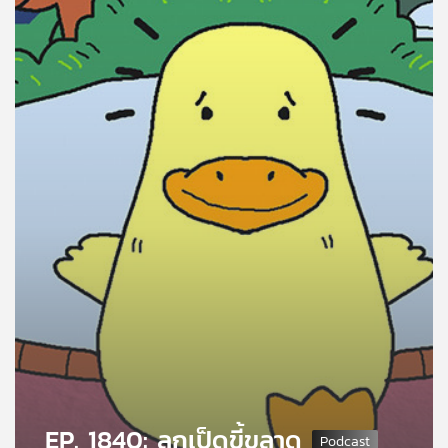
คุณ
เพลง
บทความ
ข่าว
และ
กิจกรรม
เกี่ยว
กับ
เรา
EP. 1840: ลูกเป็ดขี้ขลาด