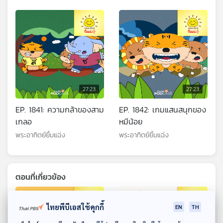
27:23
27:23
EP. 1841: ความกล้าของสาม
EP. 1842: เกมแสนสนุกของ
เกลอ
หมีน้อย
พระอาทิตย์ยิ้มแฉ่ง
พระอาทิตย์ยิ้มแฉ่ง
ตอนที่เกี่ยวข้อง
ไทยพีบีเอสใช้คุกกี้
EN
TH
ดาวน์โหลด Thai PBS Podcast Application