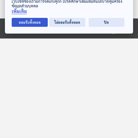
เว็บไซต์ของเรามีการจัดเก็บคุกกี้ โปรดศึกษาเพิ่มเติมที่นโยบายคุ้มครอง
ข้อมูลส่วนบุคคล
เพิ่มเติม
ยอมรับทั้งหมด
ไม่ยอมรับทั้งหมด
ปิด
27:23
27:23
Ⓒ 2020 องค์การกระจายเสียงและแพร่ภาพสาธารณะแห่งประเทศไทย
EP. 1979: ทีเร็กซ์ตัวใหญ่
EP. 1982: ทำไมเหนือเกาะถึง
ขนาดไหนนะ
มีเมฆเยอะมาก
พระอาทิตย์ยิ้มแฉ่ง
พระอาทิตย์ยิ้มแฉ่ง
27:23
27:23
EP. 6: ทุ่งมหาราช
EP. 3: ล่องไพร เสือกึ่ง
พุทธกาล
ห้องสมุดหลังไมค์