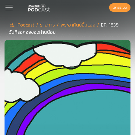
เข้าสู่ระบบ
Podcast /
รายการ /
พระอาทิตย์ยิ้มแฉ่ง /
EP. 1838:
วันที่รอคอยของห่านน้อย
Podcast
เพล
ย์
ลิ
สต์
แนะนำ
เพล
ย์
ลิ
สต์
ของ