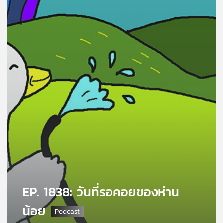
คุณ
เพลง
บทความ
ข่าว
และ
กิจกรรม
เกี่ยว
กับ
EP. 1838: วันที่รอคอยของห่าน
เรา
น้อย