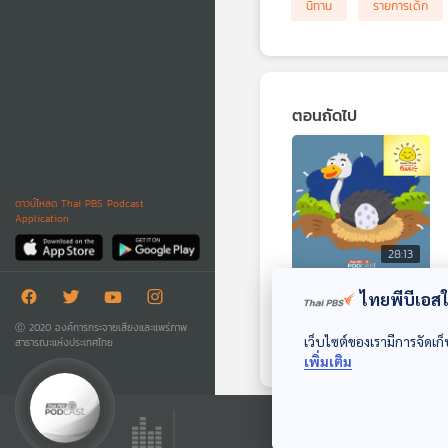
นิทาน
รายการเด็ก
ตอนถัดไป
ดาวน์โหลด Thai PBS Podcast
Application
28:13
EP. 1954: เชื่อหรือไม่
ไทยพีบีเอสใช
นกกระจอกเทศยืน
Ⓒ 2020 องค์การกระจายเสียงและแพร่ภาพ
ออกไข่
เว็บไซต์ของเรามีการจัดเก็
สาธารณะแห่งประเทศไทย
พระอาทิตย์ยิ้มแฉ่ง
เพิ่มเติม
ตอนที่เกี่ยวข้อง