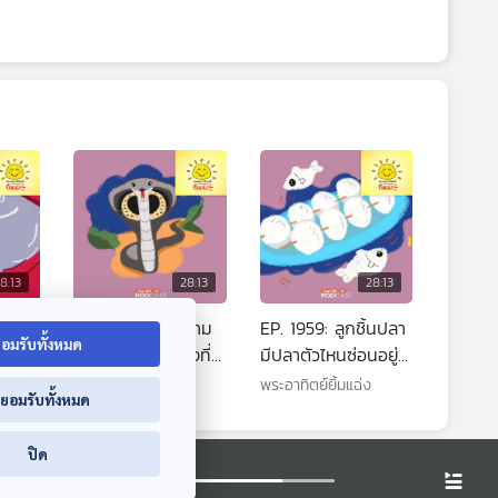
8:13
28:13
28:13
ลับ
EP. 1958: ทำไมห้าม
EP. 1959: ลูกชิ้นปลา
อมรับทั้งหมด
นแช่
ล่า “ จงอาง “ ทั้งที่
มีปลาตัวไหนซ่อนอยู่
อันตราย
นะ
พระอาทิตย์ยิ้มแฉ่ง
พระอาทิตย์ยิ้มแฉ่ง
่ยอมรับทั้งหมด
ปิด