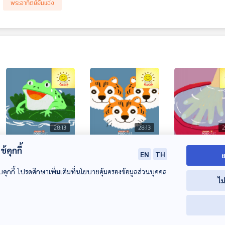
พระอาทิตย์ยิ้มแฉ่ง
28:13
28:13
2
EP. 1955: กบหายใจ
EP. 1956: ลายเสือ
EP. 1957: ความ
้คุกกี้
EN
TH
ย
ด้วยปอดหรือผิวหนัง
สุดว้าว
ของมือเหี่ยวตอ
กันแน่นะ
น้ำคืออะไรกันนะ
บคุกกี้ โปรดศึกษาเพิ่มเติมที่นโยบายคุ้มครองข้อมูลส่วนบุคคล
พระอาทิตย์ยิ้มแฉ่ง
พระอาทิตย์ยิ้มแฉ่ง
พระอาทิตย์ยิ้มแฉ่ง
ไม
00:00:00
00:00:00