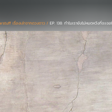
arstuff เรื่องเล่าจากดวงดาว /
EP. 138: ทำไมเรายังไม่หมดหวังที่จะเจอช