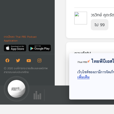
วรวิทย์ คูตะรั
ไป 99
ดาวน์โหลด Thai PBS Podcast
Application
ตอนถัดไป
ไทยพีบีเอสใช
Ⓒ 2020 องค์การกระจายเสียงและแพร่ภาพ
เว็บไซต์ของเรามีการจัดเก็
สาธารณะแห่งประเทศไทย
เพิ่มเติม
24:41
EP. 139: พายุสุริยะส่ง
ผลกระทบกับสนามแม่
เหล็กของโลกอย่างไร
Starstuff เรื่องเล่าจาก