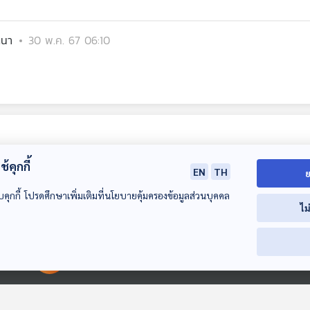
ตนา
30 พ.ค. 67 06:10
้คุกกี้
EN
TH
ย
บคุกกี้ โปรดศึกษาเพิ่มเติมที่นโยบายคุ้มครองข้อมูลส่วนบุคคล
ไม
24:41
24:41
2
00:00:00
00:00:00
EP. 140:
EP. 141: ประวัติความ
EP. 142: ทำไมท
ประสบการณ์การทำ
เป็นมาของแหลมคะ
บนโลกจึงเป็นสีฟ
ข่าวปล่อยจรวดที่
แนเวอรัล
Starstuff เรื่องเล่าจาก
Starstuff เรื่องเล่าจาก
Starstuff เรื่องเล