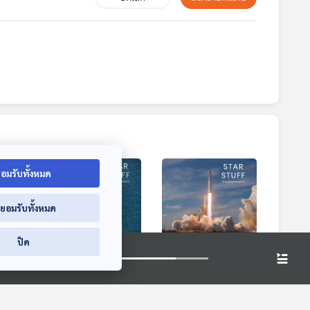
อมรับทั้งหมด
่ยอมรับทั้งหมด
4:41
24:41
24:41
ปิด
้องฟ้า
EP. 143: เชื้อเพลิง
EP. 144: การคัดเลือก
้า
ฟอสซิลมาจากไหน?
จรวดของ NASA ที่
ไม่ใช่จรวดลำไหนก็ส่ง
่าจาก
Starstuff เรื่องเล่าจาก
Starstuff เรื่องเล่าจาก