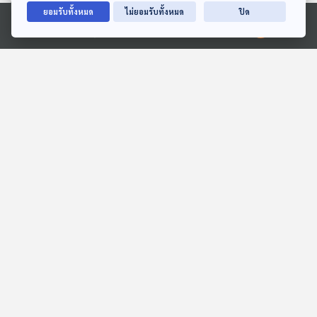
ยอมรับทั้งหมด
ไม่ยอมรับทั้งหมด
ปิด
Ⓒ 2020 องค์การกระจายเสียงและแพร่ภาพสาธารณะแห่งประเทศไทย
28:25
28:25
หญิงญี่ปุ่นถูกจับหลังพบ
จีนจ่อขึ้นภาษีถุงยาง-
แมวตายกว่า 150 ตัวในบ้าน
ผลิตภัณฑ์คุมกำเนิด หวังแก้
วิกฤตจำนวนประชากร
หน้าต่างโลก
หน้าต่างโลก
28:25
28:25