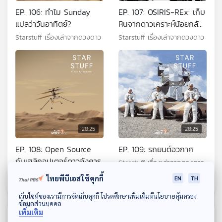
EP. 106: ทำไม Sunday
EP. 107: OSIRIS-REx: เก็บ
แปลว่าวันอาทิตย์?
หินจากดาวเคราะห์น้อยกลับ
โลก
Starstuff เรื่องเล่าจากดวงดาว
Starstuff เรื่องเล่าจากดวงดาว
28:25
28:25
EP. 108: Open Source
EP. 109: รถยนต์อวกาศ
กับเฮลิคอปเตอร์ดาวอังคาร
Starstuff เรื่องเล่าจากดวงดาว
Starstuff เรื่องเล่าจากดวงดาว
ไทยพีบีเอสใช้คุกกี้
EN
TH
ดาวน์โหลด Thai PBS Podcast Application
เว็บไซต์ของเรามีการจัดเก็บคุกกี้ โปรดศึกษาเพิ่มเติมที่นโยบายคุ้มครอง
ข้อมูลส่วนบุคคล
เพิ่มเติม
ตอนที่เกี่ยวข้อง