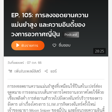
เครือ
ข่าย
EP. 105: การลงจอดยานความ
วิทยุ
ไทย
แม่นยำสูง และความอินดี้ของ
พี
วงการอวกาศญี่ปุ่น
บี
เอส
ชื่นชอบ
ฟังรายการ
28:25
แผนที่
วิทยุ
วันที่เผยแพร่ : 07 ต.ค. 66
เครือ
เพิ่มในเพลย์ลิสต์
แชร์
ข่าย
การลงจอดยานความแม่นยำสูงที่เหมือนใช้ปืนสไนเปอร์ส่อง
จุดหมาย การออกแบบเส้นทางการโคจรยานอวกาศโดยใช้ด้วย
เชื้อเพลิงต่ำ การส่งยานสำรวจไปยังดวงจันทร์บริวารของดาว
อังคาร เล่าเรื่องโครงการ SLIM ภารกิจดวงจันทร์ครั้งใหม่
เจ้าของฉายา Moon Sniper ของญี่ปุ่น และย้อนรอยความอินดี้