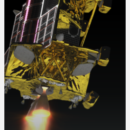
คุณ
เพลง
บทความ
ข่าว
และ
กิจกรรม
เกี่ยว
กับ
เรา