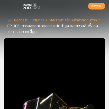
เข้าสู่ระบบ
Podcast /
รายการ /
Starstuff เรื่องเล่าจากดวงดาว /
EP. 105: การลงจอดยานความแม่นยำสูง และความอินดี้ของ
Podcast
วงการอวกาศญี่ปุ่น
เพล
ย์
ลิ
สต์
แนะนำ
เพล
ย์
ลิ
สต์
ของ