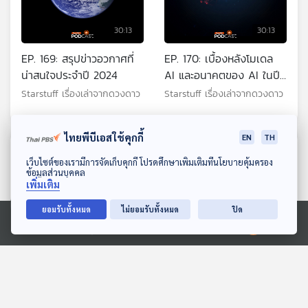
30:13
30:13
EP. 169: สรุปข่าวอวกาศที่
EP. 170: เบื้องหลังโมเดล
น่าสนใจประจำปี 2024
AI และอนาคตของ AI ในปี
2025
Starstuff เรื่องเล่าจากดวงดาว
Starstuff เรื่องเล่าจากดวงดาว
ไทยพีบีเอสใช้คุกกี้
EN
TH
ตอนที่เกี่ยวข้อง
ดาวน์โหลด Thai PBS Podcast Application
เว็บไซต์ของเรามีการจัดเก็บคุกกี้ โปรดศึกษาเพิ่มเติมที่นโยบายคุ้มครอง
ข้อมูลส่วนบุคคล
เพิ่มเติม
ยอมรับทั้งหมด
ไม่ยอมรับทั้งหมด
ปิด
Ⓒ 2020 องค์การกระจายเสียงและแพร่ภาพสาธารณะแห่งประเทศไทย
30:13
30:13
EP. 225: ไทยจะทำอย่างไร
EP. 230: เมื่อดาวเทียมไม้