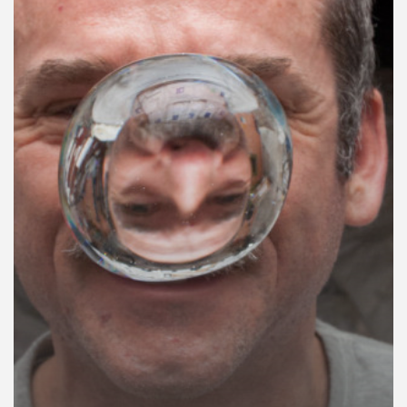
คุณ
เพลง
บทความ
ข่าว
และ
กิจกรรม
เกี่ยว
กับ
เรา