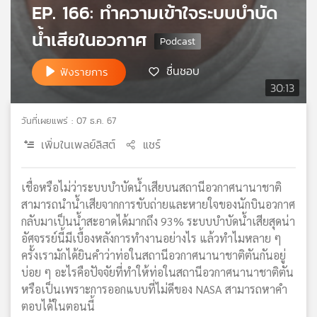
EP. 166: ทำความเข้าใจระบบบำบัด
เครือ
ข่าย
น้ำเสียในอวกาศ
วิทยุ
ไทย
ชื่นชอบ
ฟังรายการ
พี
30:13
บี
เอส
วันที่เผยแพร่ : 07 ธ.ค. 67
เพิ่มในเพลย์ลิสต์
แชร์
แผนที่
วิทยุ
เชื่อหรือไม่ว่าระบบบำบัดน้ำเสียบนสถานีอวกาศนานาชาติ
เครือ
สามารถนำน้ำเสียจากการขับถ่ายและหายใจของนักบินอวกาศ
ข่าย
กลับมาเป็นน้ำสะอาดได้มากถึง 93% ระบบบำบัดน้ำเสียสุดน่า
อัศจรรย์นี้มีเบื้องหลังการทำงานอย่างไร แล้วทำไมหลาย ๆ
ครั้งเรามักได้ยินคำว่าท่อในสถานีอวกาศนานาชาติตันกันอยู่
บ่อย ๆ อะไรคือปัจจัยที่ทำให้ท่อในสถานีอวกาศนานาชาติตัน
หรือเป็นเพราะการออกแบบที่ไม่ดีของ NASA สามารถหาคำ
ตอบได้ในตอนนี้