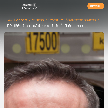
เข้าสู่ระบบ
Podcast /
รายการ /
Starstuff เรื่องเล่าจากดวงดาว /
EP. 166: ทำความเข้าใจระบบบำบัดน้ำเสียในอวกาศ
Podcast
เพล
ย์
ลิ
สต์
แนะนำ
เพล
ย์
ลิ
สต์
ของ