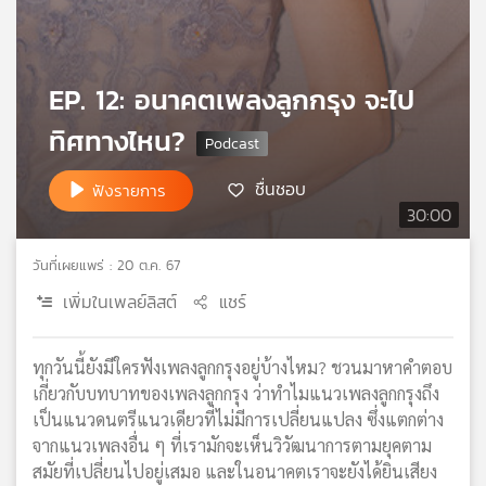
เครือ
ข่าย
วิทยุ
EP. 12: อนาคตเพลงลูกกรุง จะไป
ไทย
พี
ทิศทางไหน?
บี
เอส
ชื่นชอบ
ฟังรายการ
30:00
แผนที่
วันที่เผยแพร่ : 20 ต.ค. 67
วิทยุ
เครือ
เพิ่มในเพลย์ลิสต์
แชร์
ข่าย
ทุกวันนี้ยังมีใครฟังเพลงลูกกรุงอยู่บ้างไหม? ชวนมาหาคำตอบ
เกี่ยวกับบทบาทของเพลงลูกกรุง ว่าทำไมแนวเพลงลูกกรุงถึง
เป็นแนวดนตรีแนวเดียวที่ไม่มีการเปลี่ยนแปลง ซึ่งแตกต่าง
จากแนวเพลงอื่น ๆ ที่เรามักจะเห็นวิวัฒนาการตามยุคตาม
สมัยที่เปลี่ยนไปอยู่เสมอ และในอนาคตเราจะยังได้ยินเสียง