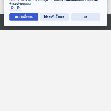
ข้อมูลส่วนบุคคล
เพิ่มเติม
ตอนที่เกี่ยวข้อง
ยอมรับทั้งหมด
ไม่ยอมรับทั้งหมด
ปิด
Ⓒ 2020 องค์การกระจายเสียงและแพร่ภาพสาธารณะแห่งประเทศไทย
30:00
30:00
EP. 723: รายจ่ายใหม่ในชีวิต
EP. 4: เลาะเมือง เล่าเรื่อง
จากเทคโนโลยี AI
ฝั่งธน
เศรษฐกิจติดบ้าน
ฟังเอา Vibe