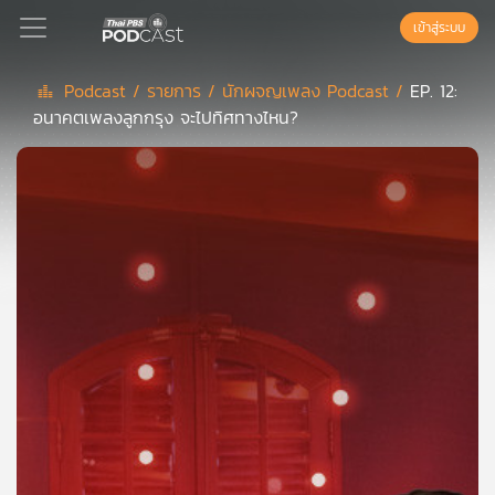
เข้าสู่ระบบ
Podcast /
รายการ /
นักผจญเพลง Podcast /
EP. 12:
อนาคตเพลงลูกกรุง จะไปทิศทางไหน?
Podcast
เพล
ย์
ลิ
สต์
แนะนำ
เพล
ย์
ลิ
สต์
ของ