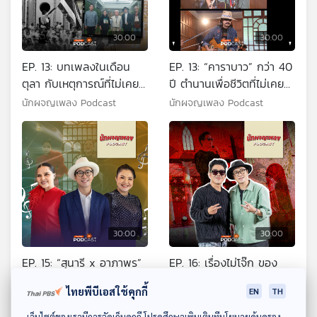
30:00
30:00
EP. 13: บทเพลงในเดือน
EP. 13: “คาราบาว” กว่า 40
ตุลา กับเหตุการณ์ที่ไม่เคย
ปี ตำนานเพื่อชีวิตที่ไม่เคย
ลืม
แยกวง
นักผจญเพลง Podcast
นักผจญเพลง Podcast
30:00
30:00
EP. 15: “สุนารี x อาภาพร”
EP. 16: เรื่องไม่โจ๊ก ของ
คู่ซี้ต่างวัย หัวใจลูกทุ่ง
“โจ๊ก SO COOL”
ไทยพีบีเอสใช้คุกกี้
EN
TH
นักผจญเพลง Podcast
นักผจญเพลง Podcast
ดาวน์โหลด Thai PBS Podcast Application
เว็บไซต์ของเรามีการจัดเก็บคุกกี้ โปรดศึกษาเพิ่มเติมที่นโยบายคุ้มครอง