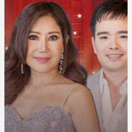
คุณ
เพลง
บทความ
ข่าว
และ
กิจกรรม
เกี่ยว
กับ
เรา