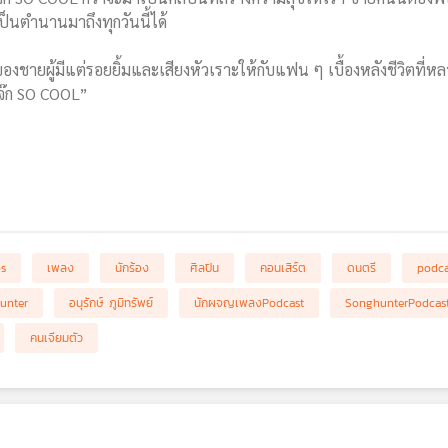
เป็นตำนานมาถึงทุกวันนี้ได้
งชายผู้มีแต่รอยยิ้มและเสียงหัวเราะให้กับแฟน ๆ เบื้องหลังชีวิตท
โจ๊ก SO COOL”
bs
เพลง
นักร้อง
ศิลปิน
คอนเสิร์ต
ดนตรี
podca
unter
อนุรักษ์ ภูมิทรัพย์
นักผจญเพลงPodcast
SonghunterPodcas
คนเจียมตัว