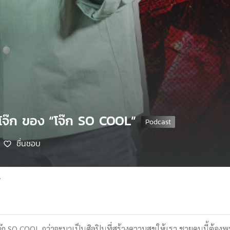
ไม่โจ๊ก ของ “โจ๊ก SO COOL”
ชื่นชอบ
7
ก SO COOL กว่าจะมาเป็นศิลปินที่สร้างความสุขให้เรา ชายคนนี้ต้องพบเ