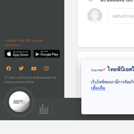
ดาวน์โหลด Thai PBS Podcast
Application
ตอนถัดไป
ไทยพีบีเอสใช
Ⓒ 2020 องค์การกระจายเสียงและแพร่ภาพ
เว็บไซต์ของเรามีการจัดเก็
สาธารณะแห่งประเทศไทย
เพิ่มเติม
30:00
EP. 17: Elvis
Presley ราชา ROCK
‘n’ ROLL ผู้ทรง
นักผจญเพลง Podcast