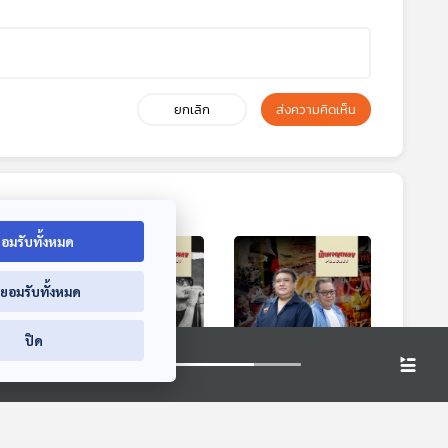
ยกเลิก
ส่งความคิดเห็น
อมรับทั้งหมด
่ยอมรับทั้งหมด
ปิด
:00
30:00
30:00
N
EP. 21: SCRUBB คู่หู
EP. 22: หนังฮ่องกง
NU
DUO กับความแตก
ความครบรสที่สร้าง
งสั่น
ต่างที่ลงตัว
ความสุขให้คนดูตลอด
dcast
นักผจญเพลง Podcast
นักผจญเพลง Podcast