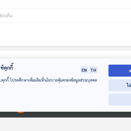
้คุกกี้
EN
TH
ย
บคุกกี้ โปรดศึกษาเพิ่มเติมที่นโยบายคุ้มครองข้อมูลส่วนบุคคล
ไม
30:00
30:00
30
00:00:00
00:00:00
EP. 18: ปากว่าขาขยับ
EP. 19: มรสุมชีวิตที่
EP. 20: LINKI
ไปกับ “Bazoo”
สร้าง หญิงแกร่งแห่ง
PARK ตำนาน 
วงการ
METAL ที่โลกต้อ
นักผจญเพลง Podcast
นักผจญเพลง Podcast
นักผจญเพลง Po