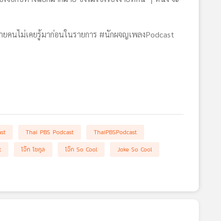
ี่หลายคนไม่เคยรู้มาก่อนในรายการ #นักผจญเพลงPodcast
st
Thai PBS Podcast
ThaiPBSPodcast
t
โจ๊ก โซคูล
โจ๊ก So Cool
Joke So Cool