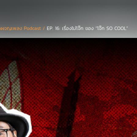
กผจญเพลง Podcast /
EP. 16: เรื่องไม่โจ๊ก ของ “โจ๊ก SO COOL”