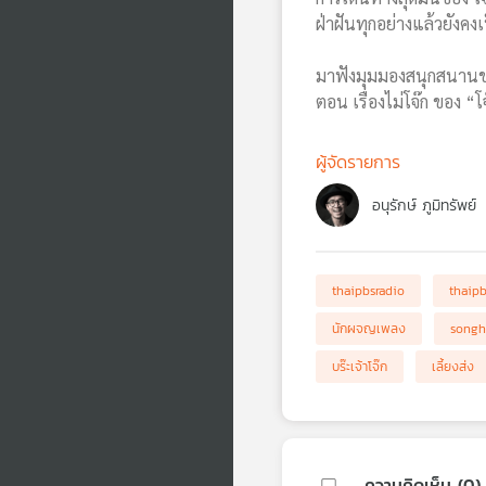
ฝ่าฝันทุกอย่างแล้วยังคง
มาฟังมุมมองสนุกสนานขอ
ตอน เรื่องไม่โจ๊ก ของ “
ผู้จัดรายการ
อนุรักษ์ ภูมิทรัพย์
thaipbsradio
thaip
นักผจญเพลง
songh
บร๊ะเจ้าโจ๊ก
เลี้ยงส่ง
ความคิดเห็น (
0
)