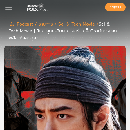
เข้าสู่ระบบ
Podcast /
รายการ /
Sci & Tech Movie /
​Sci &
Tech Movie | วิทยายุทธ-วิทยาศาสตร์ เคล็ดวิชามังกรหยก
Podcast
พลังแห่งสมดุล
เพล
ย์
ลิ
สต์
แนะนำ
เพล
ย์
ลิ
สต์
ของ