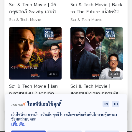
Sci & Tech Movie | ฉีก
Sci & Tech Movie | Back
กฎฟิสิกส์ Gravity เอาชีวิต
to The Future เมื่อไหร่โลก
รอดในอวกาศ กับ KornKT
จะสร้าง Time Machine ได้
Sci & Tech Movie
Sci & Tech Movie
?
41:48
41:48
Sci & Tech Movie | โลก
Sci & Tech Movie |
จะอวสานไหม ? หากเกิด
สงครามชิงเวลา ถอดรหัส
หายนะ "พายุสุริยะ" ครั้งใหญ่
ความซับซ้อนใน TENET
Sci & Tech Movie
Sci & Tech Movie
ไทยพีบีเอสใช้คุกกี้
EN
TH
ดาวน์โหลด Thai PBS Podcast Application
เว็บไซต์ของเรามีการจัดเก็บคุกกี้ โปรดศึกษาเพิ่มเติมที่นโยบายคุ้มครอง
ข้อมูลส่วนบุคคล
เพิ่มเติม
ตอนที่เกี่ยวข้อง