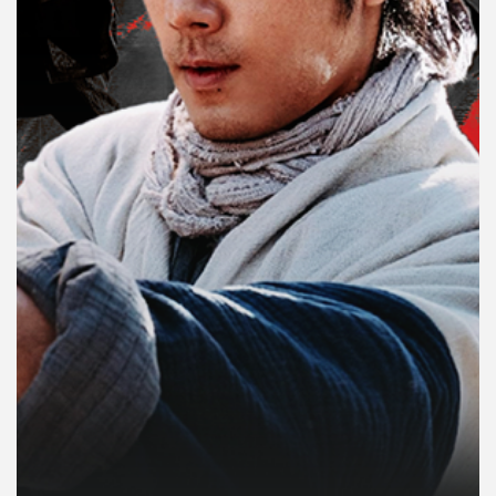
คุณ
เพลง
บทความ
ข่าว
และ
กิจกรรม
เกี่ยว
กับ
เรา