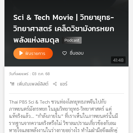
เครือ
ข่าย
​Sci & Tech Movie | วิทยายุทธ-
วิทยุ
วิทยาศาสตร์ เคล็ดวิชามังกรหยก
ไทย
พี
พลังแห่งสมดุล
บี
เอส
ชื่นชอบ
ฟังรายการ
41:48
แผนที่
วันที่เผยแพร่ : 03 ต.ค. 68
วิทยุ
เครือ
เพิ่มในเพลย์ลิสต์
แชร์
ข่าย
Thai PBS Sci & Tech ชวนท่องโลกยุทธภพจีนไปกับ
ภาพยนตร์มังกรหยก ในมุมวิทยายุทธ-วิทยาศาสตร์ แต่
แท้จริงแล้ว… “กำลังภายใน” ที่เราเห็นในภาพยนตร์นั้นมี
รากฐานจากความจริงหรือไม่ วิชาลมปราณเกี่ยวข้องกับลม
หายใจและพลังงานในร่างกายอย่างไร ทำไมฝ่ามือจึงผลักคู่