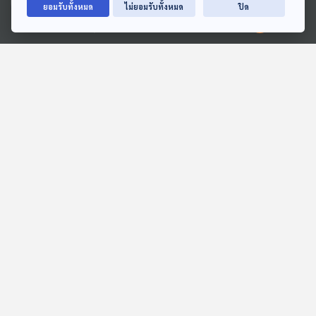
ยอมรับทั้งหมด
ไม่ยอมรับทั้งหมด
ปิด
Ⓒ 2020 องค์การกระจายเสียงและแพร่ภาพสาธารณะแห่งประเทศไทย
41:48
41:48
EP. 685: อนาคตการค้า
EP. 1143: อร่อย ลวง ตาย
ชายแดนไทย-กัมพูชา หลัง
จากสารกันบูด กินมากตาย
เหตุปะทะจะเป็นอย่างไร ?
เร็วขึ้น 30%
เศรษฐกิจติดบ้าน
โรงหมอ
41:48
41:48