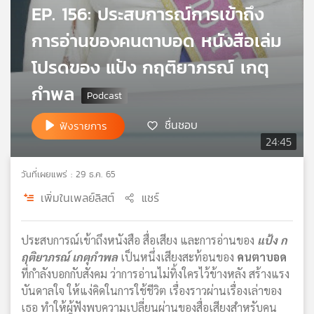
EP. 156: ประสบการณ์การเข้าถึง
เครือ
ข่าย
การอ่านของคนตาบอด หนังสือเล่ม
วิทยุ
ไทย
โปรดของ แป้ง กฤติยาภรณ์ เกตุ
พี
กำพล
บี
เอส
ชื่นชอบ
ฟังรายการ
24:45
แผนที่
วันที่เผยแพร่ : 29 ธ.ค. 65
วิทยุ
เครือ
เพิ่มในเพลย์ลิสต์
แชร์
ข่าย
ประสบการณ์เข้าถึงหนังสือ สื่อเสียง และการอ่านของ
แป้ง ก
ฤติยาภรณ์ เกตุกำพล
เป็นหนึ่งเสียงสะท้อนของ
คนตาบอด
ที่กำลังบอกกับสังคม ว่าการอ่านไม่ทิ้งใครไว้ข้างหลัง สร้างแรง
บันดาลใจ ให้แง่คิดในการใช้ชีวิต เรื่องราวผ่านเรื่องเล่าของ
เธอ ทำให้ผู้ฟังพบความเปลี่ยนผ่านของสื่อเสียงสำหรับคน