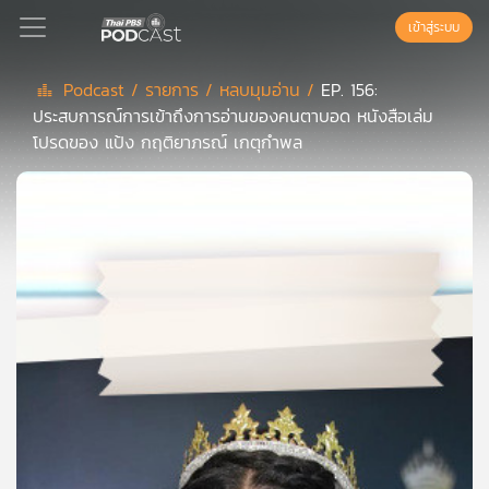
เข้าสู่ระบบ
Podcast /
รายการ /
หลบมุมอ่าน /
EP. 156:
ประสบการณ์การเข้าถึงการอ่านของคนตาบอด หนังสือเล่ม
Podcast
โปรดของ แป้ง กฤติยาภรณ์ เกตุกำพล
เพล
ย์
ลิ
สต์
แนะนำ
เพล
ย์
ลิ
สต์
ของ