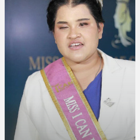
คุณ
เพลง
บทความ
ข่าว
และ
กิจกรรม
เกี่ยว
กับ
เรา