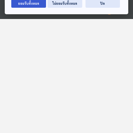
ยอมรับทั้งหมด
ไม่ยอมรับทั้งหมด
ปิด
Ⓒ 2020 องค์การกระจายเสียงและแพร่ภาพสาธารณะแห่งประเทศไทย
24:45
24:45
EP. 293: สดับสรรพเสียง:
EP. 21: ล่องไพร มนุษย์
ดนตรีดิจิทัลในพิธีสวดโซฮา
หิมพานต์
อารตี
หลบมุมอ่าน
ห้องสมุดหลังไมค์
24:45
24:45