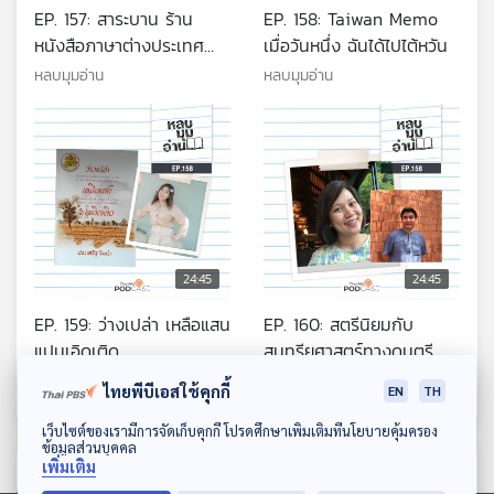
EP. 157: สาระบาน ร้าน
EP. 158: Taiwan Memo
หนังสือภาษาต่างประเทศ
เมื่อวันหนึ่ง ฉันได้ไปไต้หวัน
สะท้อนการอ่านของชาวต่าง
หลบมุมอ่าน
หลบมุมอ่าน
ชาติและชาวไทย
24:45
24:45
EP. 159: ว่างเปล่า เหลือแสน
EP. 160: สตรีนิยมกับ
แปนเอิดเติด
สุนทรียศาสตร์ทางดนตรี
หลบมุมอ่าน
หลบมุมอ่าน
ไทยพีบีเอสใช้คุกกี้
EN
TH
ดาวน์โหลด Thai PBS Podcast Application
เว็บไซต์ของเรามีการจัดเก็บคุกกี้ โปรดศึกษาเพิ่มเติมที่นโยบายคุ้มครอง
ข้อมูลส่วนบุคคล
เพิ่มเติม
ตอนที่เกี่ยวข้อง