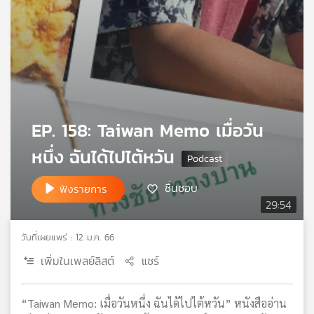
เครือ
ข่าย
วิทยุ
ไทย
พี
บี
เอส
EP. 158: Taiwan Memo เมื่อวัน
หนึ่ง ฉันได้ไปไต้หวัน
แผนที่
วิทยุ
ชื่นชอบ
ฟังรายการ
เครือ
29:54
ข่าย
วันที่เผยแพร่ : 12 ม.ค. 66
เพิ่มในเพลย์ลิสต์
แชร์
“Taiwan Memo: เมื่อวันหนึ่ง ฉันได้ไปไต้หวัน” หนังสืออ่าน