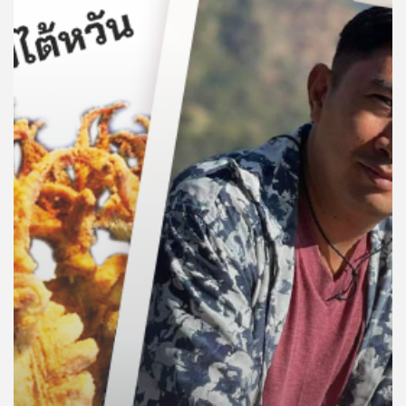
คุณ
เพลง
บทความ
ข่าว
และ
กิจกรรม
เกี่ยว
กับ
เรา