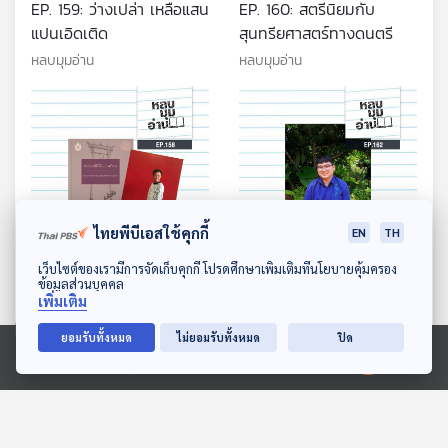
EP. 159: ว่างเปล่า เหลือแสน
EP. 160: สตรีนิยมกับ
แปนเอิดเติด
สุนทรียศาสตร์ทางดนตรี
หลบมุมอ่าน
หลบมุมอ่าน
ไทยพีบีเอสใช้คุกกี้
EN
TH
29:54
29:54
ดาวน์โหลด Thai PBS Podcast Application
เว็บไซต์ของเรามีการจัดเก็บคุกกี้ โปรดศึกษาเพิ่มเติมที่นโยบายคุ้มครอง
EP. 161: พระราชพิธี 12
EP. 162: จากเจ้าพระยาสู่
ข้อมูลส่วนบุคคล
เพิ่มเติม
เดือน
พรหมบุตร
หลบมุมอ่าน
หลบมุมอ่าน
ยอมรับทั้งหมด
ไม่ยอมรับทั้งหมด
ปิด
Ⓒ 2020 องค์การกระจายเสียงและแพร่ภาพสาธารณะแห่งประเทศไทย
ตอนที่เกี่ยวข้อง