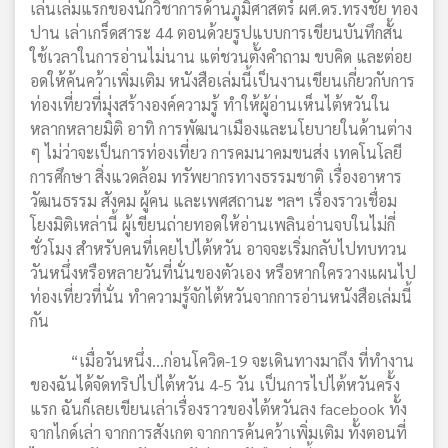
เล่นเล่มแรกของนักวิชาการด้านภูมิศาสตร์ ผศ.ดร.ทรงชัย ทอง
ปาน เล่าเกร็ดสาระ 44 ตอนด้วยรูปแบบการเขียนบันทึกสั้น
ใช้เวลาในการอ่านไม่นาน แต่ชวนตั้งคำถาม ขบคิด และต่อย
อดให้ค้นคว้าเพิ่มเติม หนังสือเล่มนี้เป็นงานเขียนเกี่ยวกับการ
ท่องเที่ยวที่มุ่งสร้างองค์ความรู้ ทำให้ผู้อ่านเห็นไต้หวันใน
หลากหลายมิติ อาทิ การพัฒนาเมืองและนโยบายในด้านต่าง
ๆ ไม่ว่าจะเป็นการท่องเที่ยว การคมนาคมขนส่ง เทคโนโลยี
การศึกษา สิ่งแวดล้อม ทรัพยากรทางธรรมชาติ เรื่องอาหาร
วัฒนธรรม สังคม ผู้คน และเพศสถานะ ฯลฯ เรื่องราวเชื่อม
โยงมิติเหล่านี้ ผู้เขียนถ่ายทอดให้อ่านเพลินอ่านจบในไม่กี่
ชั่วโมง สำหรับคนที่เคยไปไต้หวัน อาจจะเริ่มกลับไปทบทวน
วันหนึ่งหรือหลายวันที่นั่นของตัวเอง หรือหากใครวางแผนไป
ท่องเที่ยวที่นั่น ทำความรู้จักไต้หวันจากการอ่านหนังสือเล่มนี้
กัน
“เมื่อวันหนึ่ง...ก่อนโควิด-19 จะเดินทางมาถึง ที่ทำงาน
ของฉันได้จัดทริปไปไต้หวัน 4-5 วัน เป็นการไปไต้หวันครั้ง
แรก ฉันก็เลยเขียนเล่าเรื่องราวของไต้หวันลง facebook ทั้ง
จากไกด์เล่า จากการสังเกต จากการค้นคว้าเพิ่มเติม ทั้งตอนที่