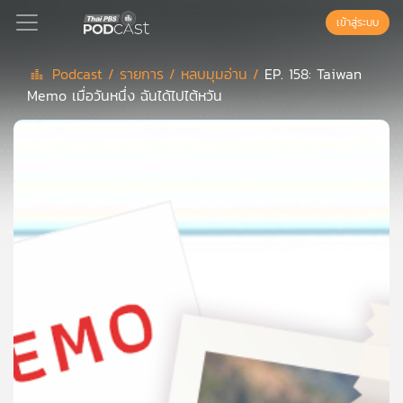
เข้าสู่ระบบ
Podcast /
รายการ /
หลบมุมอ่าน /
EP. 158: Taiwan
Memo เมื่อวันหนึ่ง ฉันได้ไปไต้หวัน
Podcast
เพล
ย์
ลิ
สต์
แนะนำ
เพล
ย์
ลิ
สต์
ของ