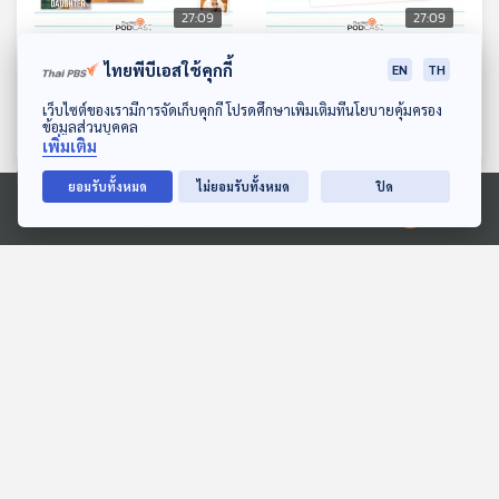
27:09
27:09
EP. 189: ประสบการณ์พลัด
EP. 190: ผีในวิถีแอ่ง
ไทยพีบีเอสใช้คุกกี้
EN
TH
ถิ่นของผู้หญิงฟิลิปปินส์ใน
สกลนคร
ดาวน์โหลด Thai PBS Podcast Application
เว็บไซต์ของเรามีการจัดเก็บคุกกี้ โปรดศึกษาเพิ่มเติมที่นโยบายคุ้มครอง
นวนิยาย
หลบมุมอ่าน
หลบมุมอ่าน
ข้อมูลส่วนบุคคล
เพิ่มเติม
ยอมรับทั้งหมด
ไม่ยอมรับทั้งหมด
ปิด
ตอนที่เกี่ยวข้อง
Ⓒ 2020 องค์การกระจายเสียงและแพร่ภาพสาธารณะแห่งประเทศไทย
27:09
27:09
EP. 1194: เทรนด์อาหารเพื่อ
EP. 724: ไทยพร้อมหรือยัง
สุขภาพปี 2026 ที่คุณห้าม
กับระบบขับขี่อัตโนมัติใน