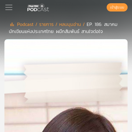
เข้าสู่ระบบ
Podcast /
รายการ /
หลบมุมอ่าน /
EP. 186: สมาคม
นักเขียนแห่งประเทศไทย: ผนึกสัมพันธ์ สานใจต่อใจ
Podcast
เพล
ย์
ลิ
สต์
แนะนำ
เพล
ย์
ลิ
สต์
ของ