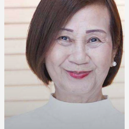
คุณ
เพลง
บทความ
ข่าว
และ
กิจกรรม
เกี่ยว
กับ
เรา