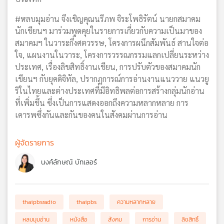
#หลบมุมอ่าน จึงเชิญคุณนรีภพ จิระโพธิรัตน์ นายกสมาคม
นักเขียนฯ มาร่วมพูดคุยในรายการเกี่ยวกับความเป็นมาของ
สมาคมฯ ในวาระกึ่งศตวรรษ, โครงการผนึกสัมพันธ์ สานใจต่อ
ใจ, แผนงานในวาระ, โครงการวรรณกรรมแลกเปลี่ยนระหว่าง
ประเทศ, เรื่องลิขสิทธิ์งานเขียน, การปรับตัวของสมาคมนัก
เขียนฯ กับยุคดิจิทัล, ปรากฏการณ์การอ่านงานแนววาย แนวยู
ริในไทยและต่างประเทศที่มีอิทธิพลต่อการสร้างกลุ่มนักอ่าน
ที่เพิ่มขึ้น ซึ่งเป็นการแสดงออกถึงความหลากหลาย การ
เคารพซึ่งกันและกันของคนในสังคมผ่านการอ่าน
ผู้จัดรายการ
นงค์ลักษณ์ บัทเลอร์
thaipbsradio
thaipbs
ความหลากหลาย
หลบมุมอ่าน
หนังสือ
สังคม
การอ่าน
ลิขสิทธิ์