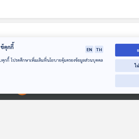
้คุกกี้
EN
TH
ย
บคุกกี้ โปรดศึกษาเพิ่มเติมที่นโยบายคุ้มครองข้อมูลส่วนบุคคล
ไม
28:25
28:25
2
00:00:00
00:00:00
EP. 279: มุมมองด้าน
EP. 280: 100 ปี
EP. 281: ห้องสม
สังคมและจิตวิทยา
บูรพศิลปิน ปกรณ์
จินดา การอ่านเ
ของหนังสือแนว
ปิ่นเฉลียว
เสรีภาพอย่างหนึ
หลบมุมอ่าน
หลบมุมอ่าน
หลบมุมอ่าน
สืบสวนสอบสวนและ
ฆาตกรรม