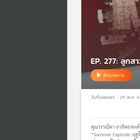
EP. 277: ลูกสา
ฟังรายการ
วันที่เผยแพร่ : 29 พ.ค. 
คุณวรรณิดา อาทิตยพงศ์-
“Summer Explode: ฤดูร้