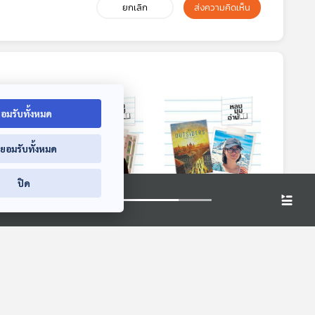
ยกเลิก
ส่งความคิดเห็น
อมรับทั้งหมด
่ยอมรับทั้งหมด
8:25
28:25
28:25
ปิด
ุด
EP. 282: มนุษย์
EP. 283:
ป็น
กาญ่า: ความสัมพันธ์
Espresso&Cigarette
่ง
ระหว่างมนุษย์กับ
พื้นที่สำหรับคนอยาก
หลบมุมอ่าน
หลบมุมอ่าน
ธรรมชาติ และการ
เป็นนักเขียน
เปิดผัสสะ