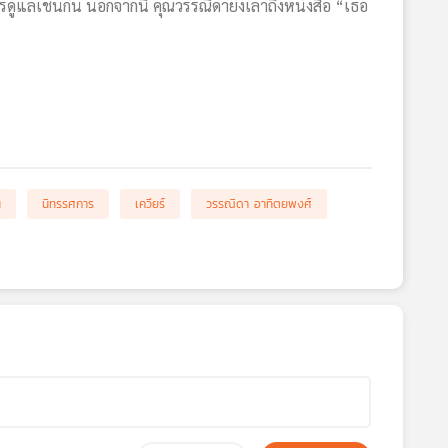
การดูแลเช่นกัน นอกจากนี้ คุณวรรณิดายังเล่าถึงหนังสือ “เธอ
น
นิทรรศการ
เควียร์
วรรณิดา อาทิตยพงศ์