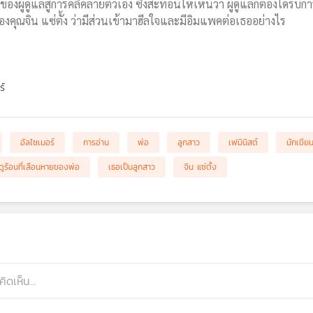
ผู้ดูแลสู่การคลี่คลายตัวเอง ซึ่งสะท้อนให้เห็นว่า ผู้ดูแลก็ต้องได้รับ
งคุณจิน แซ่ตั้ง ว่ามีส่วนเข้ามาฮีลใจและมีอิมแพคต่อเธออย่างไร
ร์
อัลไซเมอร์
การอ่าน
พ่อ
ลูกสาว
เฟมินิสต์
นักเขีย
ดูร้อนที่เลือนหายของพ่อ
เธอเป็นลูกสาว
จิน แซ่ตั้ง