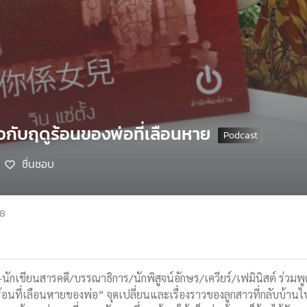
วกับฤดูร้อนของพ่อที่เลือนหาย
ชื่นชอบ
68
นักเขียนสารคดี/บรรณาธิการ/นักพิสูจน์อักษร/เควียร์/เฟมินิสต์ ร่วมพู
อนที่เลือนหายของพ่อ” จุดเปลี่ยนและเรื่องราวของลูกสาวที่กลับบ้านไป