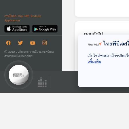
ดาวน์โหลด Thai PBS Podcast
Application
ตอนถัดไป
ไทยพีบีเอสใช
Ⓒ 2020 องค์การกระจายเสียงและแพร่ภาพ
เว็บไซต์ของเรามีการจัดเก็
สาธารณะแห่งประเทศไทย
เพิ่มเติม
28:25
EP. 278: ‘คอนเชต
ตา’ เธอเพียงอยาก
เป็นที่ปรารถนา
หลบมุมอ่าน
ตอนที่เกี่ยวข้อง