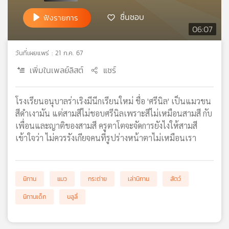
เครือ
ชื่นชอบ
ฟังรายการ
ข่าย
06:07
วิทยุ
ไทย
วันที่เผยแพร่ : 21 ก.ค. 67
พี
บี
เพิ่มในเพลย์ลิสต์
แชร์
เอส
โรงเรียนอนุบาลร่าเริงมีนีกเรียนใหม่ ชื่อ 'ศรีนิล' เป็นแมวขน
สีดำเงามัน แต่สามสีไม่ชอบศรีนิลเพราะสีไม่เหมือนสามสี กับ
แผนที่
เพื่อนและญาติของสามสี ครูตาโตจะจัดการยังไงให้สามสี
วิทยุ
เข้าใจว่า ไม่ควรรังเกียจคนที่รูปร่างหน้าตาไม่เหมือนเรา
เครือ
ข่าย
นิทาน
แมว
กระต่าย
เล่านิทาน
สัตว์
นิทานเด็ก
บลูลี่