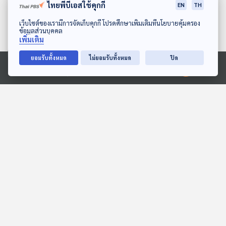
ไทยพีบีเอสใช้คุกกี้
EN
TH
ดาวน์โหลด Thai PBS Podcast Application
เว็บไซต์ของเรามีการจัดเก็บคุกกี้ โปรดศึกษาเพิ่มเติมที่นโยบายคุ้มครอง
ข้อมูลส่วนบุคคล
เพิ่มเติม
ยอมรับทั้งหมด
ไม่ยอมรับทั้งหมด
ปิด
06:07
06:07
Ⓒ 2020 องค์การกระจายเสียงและแพร่ภาพสาธารณะแห่งประเทศไทย
EP. 14: ล่องไพร เทวรูปชาว
EP. 8: ล่องไพร เสือกึ่ง
อินคา
พุทธกาล
ห้องสมุดหลังไมค์
ห้องสมุดหลังไมค์
06:07
06:07