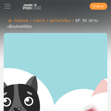
เข้าสู่ระบบ
Podcast /
รายการ /
หูยาวเล่าเรื่อง /
EP. 59: นิทาน
เพื่อนใหม่ศรีนิล
Podcast
เพล
ย์
ลิ
สต์
แนะนำ
เพล
ย์
ลิ
สต์
ของ