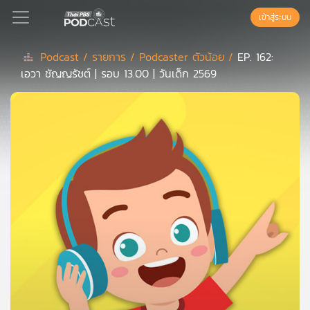
เข้าสู่ระบบ
Podcast /
รายการ /
Podcaster ตัวน้อย /
EP. 162:
เอวา ชัญญรัชต์ | รอบ 13.00 | วันเด็ก 2569
Podcast
เพล
ย์
ลิ
สต์
แนะนำ
เพล
ย์
ลิ
สต์
ของ