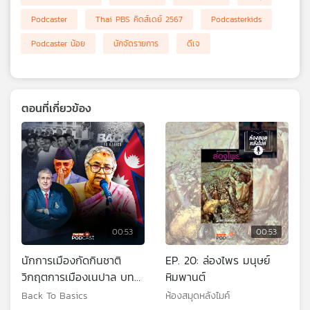
เครือ
Podcaster
Thai PBS คิดส์เดย์ 2567
Podcasterkids
ข่าย
Podcaster น้อย
นักจัดรายการ
ดีเจ
วิทยุ
ไทย
พี
บี
เอส
ตอนที่เกี่ยวข้อง
แผนที่
วิทยุ
เครือ
ข่าย
00:53
00:53
นักการเมืองกัดกินชาติ
EP. 20: ล่องไพร มนุษย์
วิกฤตการเมืองเนปาล บท
หิมพานต์
เรียนเลือด ประชาธิปไตย
Back To Basics
ห้องสมุดหลังไมค์
เอเชียใต้