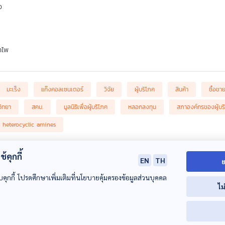
ว
ำไพ
มะเร็ง
แก๊งคอลเซนเตอร์
วิจัย
ผู้บริโภค
สินค้า
ซื้อขา
วิทยา
สคบ.
มูลนิธิเพื่อผู้บริโภค
หลอกลงทุน
สภาองค์กรของผู้บร
heterocyclic amines
้คุกกี้
EN
TH
ย
บคุกกี้ โปรดศึกษาเพิ่มเติมที่นโยบายคุ้มครองข้อมูลส่วนบุคคล
ไม
00:00:00
00:00:00