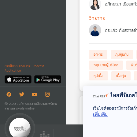
อภิกขณา เขื่อนแก้
วิทยากร
ดร.แก้ว กังสดาลอ
อาหาร
ภูมิคุ้มกัน
กฎหมายผู้บริโภค
พิษ
ดาวน์โหลด Thai PBS Podcast
Application
ซุปเนื้อ
เนื้อตุ๋น
ไทยพีบีเอสใช
Ⓒ 2020 องค์การกระจายเสียงและแพร่ภาพ
เว็บไซต์ของเรามีการจัดเก็
ตอนถัดไป
สาธารณะแห่งประเทศไทย
เพิ่มเติม