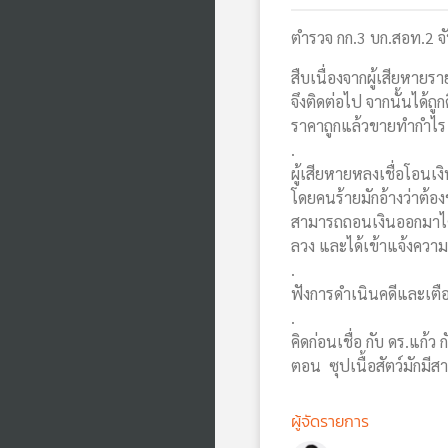
ตำรวจ กก.3 บก.สอท.2 จ
สืบเนื่องจากผู้เสียหาย
จึงติดต่อไป จากนั้นได้ถู
ราคาถูกแล้วขายทำกำไร 
.
ผู้เสียหายหลงเชื่อโอนเง
โดยคนร้ายมักอ้างว่าต้อ
สามารถถอนเงินออกมาได้แล
ลวง และได้เข้าแจ้งควา
.
ฟังการดำเนินคดีและเต
.
คิดก่อนเชื่อ กับ ดร.แก้
ตอน ซุปเนื้อสัตว์มักมีสา
ผู้จัดรายการ