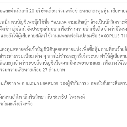
ับและดำเนินคดี 20 บริษัทเถื่อน ร่วมเครือข่ายหลอกลงทุนหุ้น เสียห
รายหนึ่ง พบบัญชีเฟซบุ๊กใช้ชื่อ “อ.นเรศ งามอภิชญ์” อ้างเป็นนักวิเคร
กดึงเข้ากลุ่มไลน์ จัดประชุมสัมมนาเพื่อสร้างความน่าเชื่อถือ อ้างว่ามีโ
และยังให้ผู้เสียหายสมัครใช้งานแพลตฟอร์มปลอมชื่อ SAXOPLUS TH เพื
ินลงทุนหลายครั้งเข้าบัญชีนิติบุคคลหลายแห่งเพื่อซื้อหุ้นตามที่คนร้า
งชำระค่าธรรมเนียม ต่าง ๆ หากไม่ชำระจะถูกรีเซ็ตระบบ ทำให้ผู้เสียหาย
ะถูกอ้างว่าระบบล็อกบัญชีเนื่องจากมีคนพยายามแฮก เพื่อลวงให้โอนเงินเ
มรวมความเสียหายเกือบ 27 ล้านบาท
ือนภัยจาก พ.ต.อ.เอนก ยอดหมวก รองผู้กำกับการ 3 กองบังคับการส
ว กังสดาลอำไพ นักพิษวิทยา กับ ชนาธิป ไพรพงค์
รก่อมะเร็งจริงหรือ