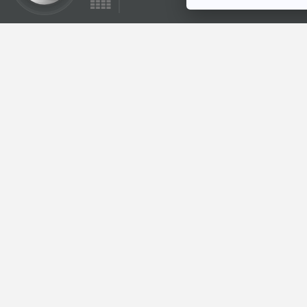
55:58
ศาลยกฟ้องคดีสภาผู้
บริโภคขอให้เพิกถอน
มติ กสทช. รับทราบ
ภูมิคุ้มกัน
การควบรวมทรู-ดี
แทค / แค่บีบสิวทำให้
เสี่ยงตายเชียวหรือ
ตอนที่เกี่ยวข้อง
55:58
รวมตัวเรียกร้อง
รัฐบาลเร่งจัดงบให้